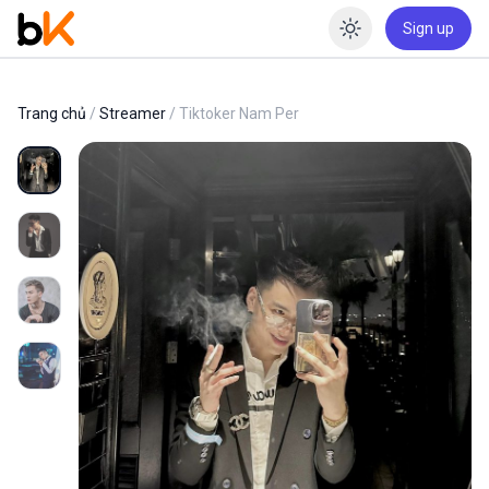
Sign up
Enable dar
Trang chủ
/
Streamer
/ Tiktoker Nam Per