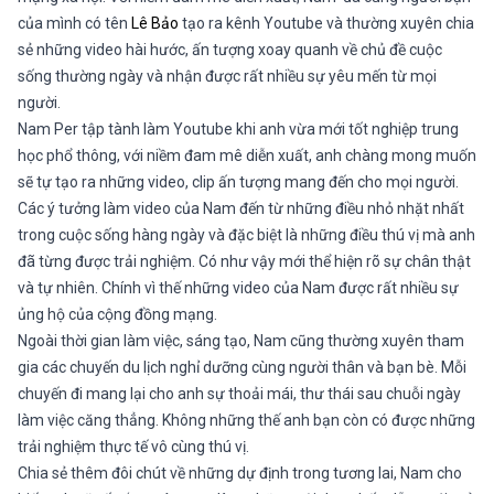
của mình có tên
Lê Bảo
tạo ra kênh Youtube và thường xuyên chia
sẻ những video hài hước, ấn tượng xoay quanh về chủ đề cuộc
sống thường ngày và nhận được rất nhiều sự yêu mến từ mọi
người.
Nam Per tập tành làm Youtube khi anh vừa mới tốt nghiệp trung
học phổ thông, với niềm đam mê diễn xuất, anh chàng mong muốn
sẽ tự tạo ra những video, clip ấn tượng mang đến cho mọi người.
Các ý tưởng làm video của Nam đến từ những điều nhỏ nhặt nhất
trong cuộc sống hàng ngày và đặc biệt là những điều thú vị mà anh
đã từng được trải nghiệm. Có như vậy mới thể hiện rõ sự chân thật
và tự nhiên. Chính vì thế những video của Nam được rất nhiều sự
ủng hộ của cộng đồng mạng.
Ngoài thời gian làm việc, sáng tạo, Nam cũng thường xuyên tham
gia các chuyến du lịch nghỉ dưỡng cùng người thân và bạn bè. Mỗi
chuyến đi mang lại cho anh sự thoải mái, thư thái sau chuỗi ngày
làm việc căng thẳng. Không những thế anh bạn còn có được những
trải nghiệm thực tế vô cùng thú vị.
Chia sẻ thêm đôi chút về những dự định trong tương lai, Nam cho