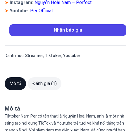
➤
Instagram
:
Nguyễn Hoài Nam – Perfect
➤
Youtube:
Per Official
Nhận báo giá
Danh mục:
Streamer
,
TikToker
,
Youtuber
Mô tả
Đánh giá (1)
Mô tả
Tiktoker Nam Per có tên thật là Nguyễn Hoài Nam, anh là một nhà
sáng tạo nội dung TikTok và Youtube trẻ tuổi và khá nổi tiếng trên
mạng xã hội. Với niềm đam mê diễn xuất, Nam đã cùng người bạn