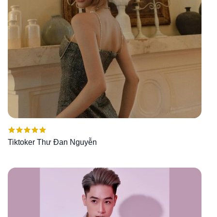
Được xếp
Tiktoker Thư Đan Nguyễn
hạng
5.00
5
sao