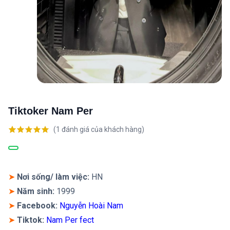
Tiktoker Nam Per
(
1
đánh giá của khách hàng)
5.00
1
trên 5
dựa trên
đánh giá
➤
Nơi sống/ làm việc:
HN
➤
Năm sinh:
1999
➤
Facebook:
Nguyễn Hoài Nam
➤
Tiktok:
Nam Per fect