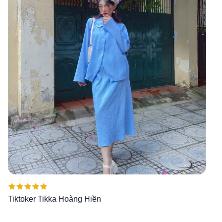
Được xếp
Tiktoker Tikka Hoàng Hiền
hạng
5.00
5
sao