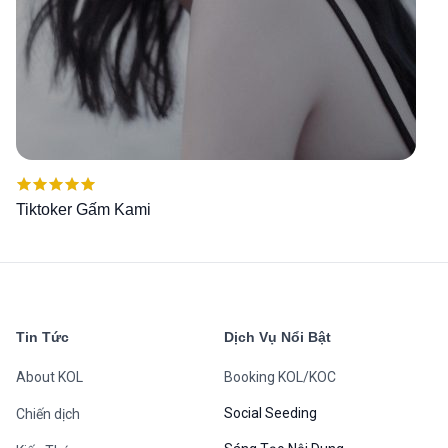
Được xếp
Tiktoker Gấm Kami
hạng
5.00
5
sao
Tin Tức
Dịch Vụ Nổi Bật
About KOL
Booking KOL/KOC
Social Seeding
Chiến dịch