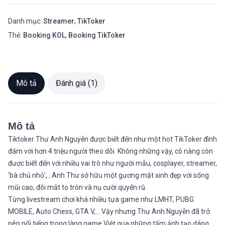
Danh mục:
Streamer
,
TikToker
Thẻ:
Booking KOL
,
Booking TikToker
Mô tả
Đánh giá (1)
Mô tả
Tiktoker Thư Anh Nguyễn được biết đến như một hot TikToker đình
đám với hơn 4 triệu người theo dõi. Không những vậy, cô nàng còn
được biết đến với nhiều vai trò như người mẫu, cosplayer, streamer,
‘bà chủ nhỏ’,…Anh Thư sở hữu một gương mặt xinh đẹp với sống
mũi cao, đôi mắt to tròn và nụ cười quyến rũ.
Từng livestream chơi khá nhiều tựa game như LMHT, PUBG
MOBILE, Auto Chess, GTA V,… Vậy nhưng Thư Anh Nguyễn đã trở
nên nổi tiếng trong làng game Việt qua những tấm ảnh tạo dáng