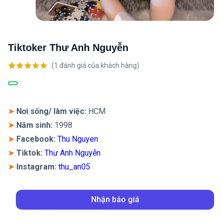
Tiktoker Thư Anh Nguyễn
(
1
đánh giá của khách hàng)
5.00
1
trên 5
dựa trên
đánh giá
➤
Nơi sống/ làm việc:
HCM
➤
Năm sinh:
1998
➤
Facebook:
Thu Nguyen
➤
Tiktok:
Thư Anh Nguyễn
➤
Instagram
:
thu_an05
Nhận báo giá