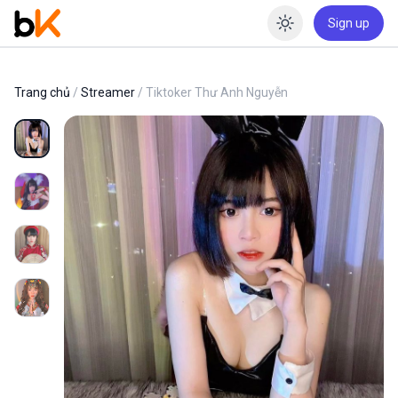
Sign up
Enable dar
Trang chủ
/
Streamer
/ Tiktoker Thư Anh Nguyễn