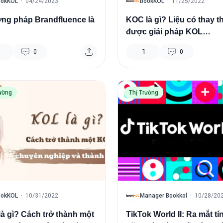
B
ookKOL
·
04/24/2023
bookKOL
·
11/25/2022
ng pháp Brandfluence là
KOC là gì? Liệu có thay t
được giải pháp KOL
marketing?
1
0
0
rường
Thị Trường
B
ookKOL
·
10/31/2022
Manager Bookkol
·
10/28/20
à gì? Cách trở thành một
TikTok World II: Ra mắt tí