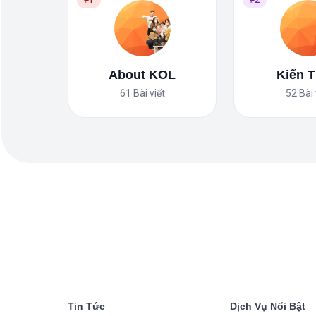
#1
#2
About KOL
Kiến 
61
Bài viết
52
Bài 
Tin Tức
Dịch Vụ Nổi Bật