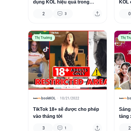
dụng KOL hiệu quả trong
KOL 
Marketing
công
2
0
3
Thị Trường
Thị T
B
B
bookKOL
·
10/21/2022
b
TikTok 18+ sẽ được cho phép
Sáng 
vào tháng tới
tảng 
thành
3
2
1