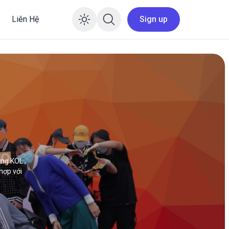
Liên Hệ
Sign up
Enable dark mode
ờng KOL ,
hợp với