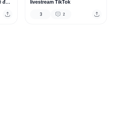
ế độ
livestream TikTok
3
2