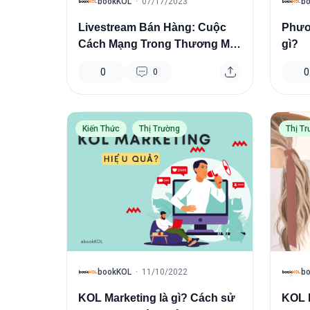
B
B
bookKOL
·
07/17/2023
b
Livestream Bán Hàng: Cuộc
Phươ
Cách Mạng Trong Thương Mại
gì?
Điện Tử
0
0
0
Kiến Thức
Thị Trường
Thị T
B
B
bookKOL
·
11/10/2022
b
KOL Marketing là gì? Cách sử
KOL l