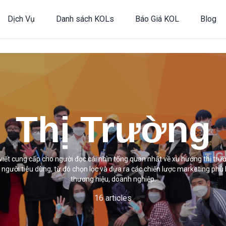
Dịch Vụ
Danh sách KOLs
Báo Giá KOL
Blog
Thị Trường
viết cung cấp cho người đọc cái nhìn tổng quan nhất về xu hướng thị trư
t người tiêu dùng, từ đó chọn lọc và đưa ra các chiến lược marketing phù 
thương hiệu, doanh nghiệp.
16 articles