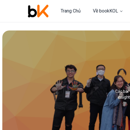
Trang Chủ
Về bookKOL
Các bài 
insigh