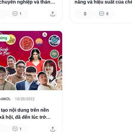
chuyên nghiệp và thành
năng và hiệu suất của ch
quảng cáo mới
0
1
0
rường
ookKOL
·
10/20/2022
tạo nội dung trên nền
xã hội, đã đến lúc trở
 “nghề’’
1