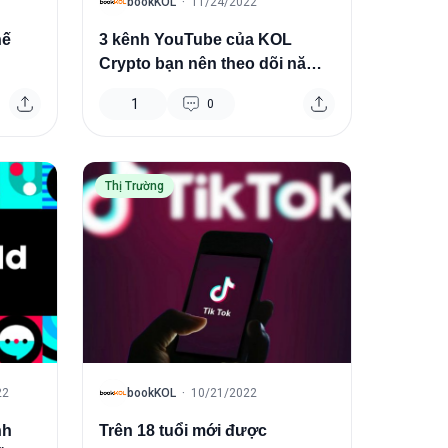
B
bookKOL
·
11/24/2022
hế
3 kênh YouTube của KOL
Crypto bạn nên theo dõi năm
2022
1
0
Thị Trường
B
22
bookKOL
·
10/21/2022
nh
Trên 18 tuổi mới được