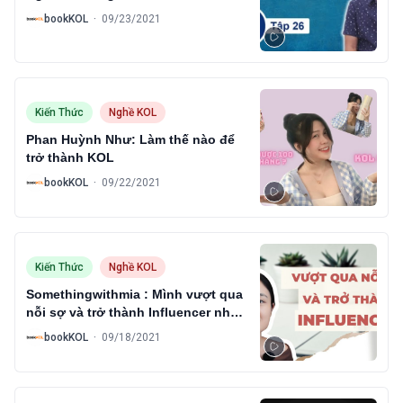
B
bookKOL
·
09/23/2021
Kiến Thức
Nghề KOL
Phan Huỳnh Như: Làm thế nào để
trở thành KOL
B
bookKOL
·
09/22/2021
Kiến Thức
Nghề KOL
Somethingwithmia : Mình vượt qua
nỗi sợ và trở thành Influencer như
thế nào?
B
bookKOL
·
09/18/2021