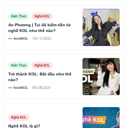
Kiến Thức
Nghề KOL
An Phương | Tui đã kiếm tiền từ
nghề KOL như thế nào?
B
bookKOL
·
10/11/2022
Kiến Thức
Nghề KOL
Trở thành KOL: Bắt đầu như thế
nào?
B
bookKOL
·
09/28/2021
Nghề KOL
Nghề KOL là gì?