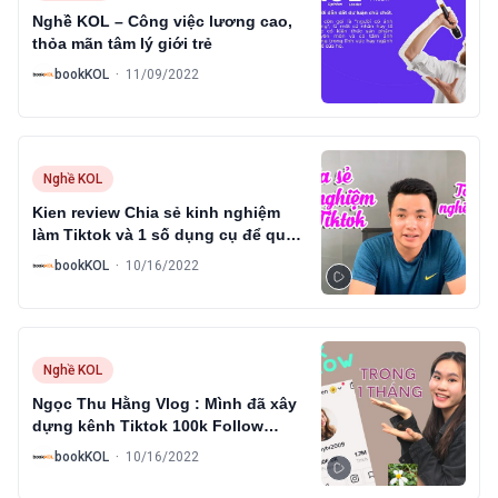
Nghề KOL – Công việc lương cao,
thỏa mãn tâm lý giới trẻ
B
bookKOL
·
11/09/2022
Nghề KOL
Kien review Chia sẻ kinh nghiệm
làm Tiktok và 1 số dụng cụ để quay
video [Phần 1]
B
bookKOL
·
10/16/2022
Nghề KOL
Ngọc Thu Hằng Vlog : Mình đã xây
dựng kênh Tiktok 100k Follow
TRONG MỘT THÁNG thế nào?
B
bookKOL
·
10/16/2022