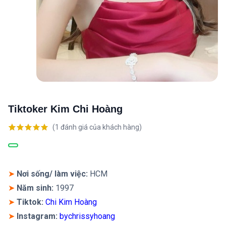
Tiktoker Kim Chi Hoàng
(
1
đánh giá của khách hàng)
5.00
1
trên 5
dựa trên
đánh giá
➤
Nơi sống/ làm việc:
HCM
➤
Năm sinh:
1997
➤
Tiktok:
Chi Kim Hoàng
➤
Instagram
:
bychrissyhoang