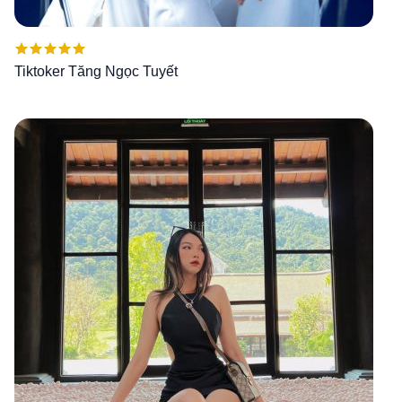
Được xếp
Tiktoker Tăng Ngọc Tuyết
hạng
5.00
5
sao