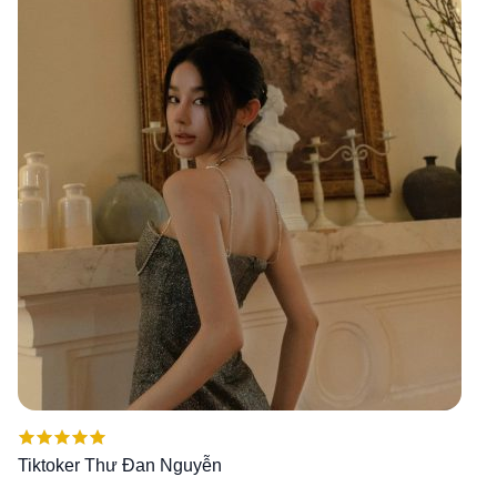
Được xếp
Tiktoker Thư Đan Nguyễn
hạng
5.00
5