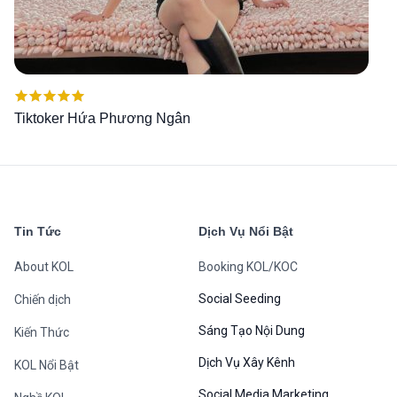
Được xếp
Tiktoker Hứa Phương Ngân
hạng
5.00
5
sao
Tin Tức
Dịch Vụ Nổi Bật
About KOL
Booking KOL/KOC
Social Seeding
Chiến dịch
Sáng Tạo Nội Dung
Kiến Thức
Dịch Vụ Xây Kênh
KOL Nổi Bật
Social Media Marketing