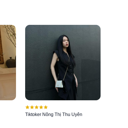
Được xếp
Tiktoker Nông Thị Thu Uyên
hạng
5.00
5
sao