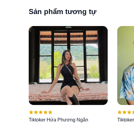
Sản phẩm tương tự
Được xếp
Được x
Tiktoker Hứa Phương Ngân
Tiktoke
hạng
5.00
5
hạng
5.
sao
sao