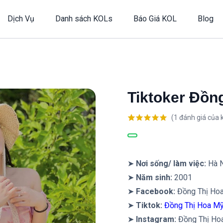
Dịch Vụ
Danh sách KOLs
Báo Giá KOL
Blog
Tiktoker Đồn
(
1
đánh giá của 
5.00
1
trên 5
dựa trên
đánh giá
➤
Nơi sống/ làm việc:
Hà N
➤
Năm sinh:
2001
➤
Facebook:
Đồng Thị Ho
➤
Tiktok:
Đồng Thị Hoa M
➤
Instagram:
Đồng Thị Ho