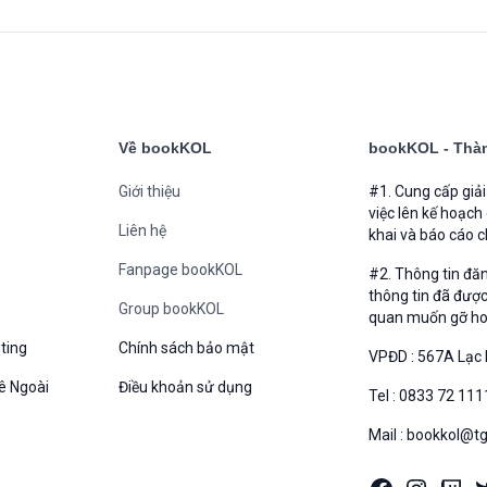
Về bookKOL
bookKOL - Thàn
Giới thiệu
#1. Cung cấp giả
việc lên kế hoạch
Liên hệ
khai và báo cáo c
Fanpage bookKOL
#2. Thông tin đă
thông tin đã được
Group bookKOL
quan muốn gỡ hoặc
ting
Chính sách bảo mật
VPĐD : 567A Lạc 
ê Ngoài
Điều khoản sử dụng
Tel : 0833 72 111
Mail : bookkol@t