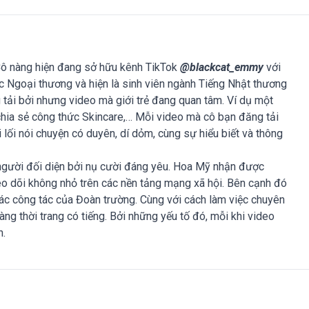
 Cô nàng hiện đang sở hữu kênh TikTok
@blackcat_emmy
với
ọc Ngoại thương và hiện là sinh viên ngành Tiếng Nhật thương
tải bởi nhưng video mà giới trẻ đang quan tâm. Ví dụ một
hia sẻ công thức Skincare,… Mỗi video mà cô bạn đăng tải
ối nói chuyện có duyên, dí dỏm, cùng sự hiểu biết và thông
gười đối diện bởi nụ cười đáng yêu. Hoa Mỹ nhận được
o dõi không nhỏ trên các nền tảng mạng xã hội. Bên cạnh đó
các công tác của Đoàn trường. Cùng với cách làm việc chuyên
àng thời trang có tiếng. Bởi những yếu tố đó, mỗi khi video
n.