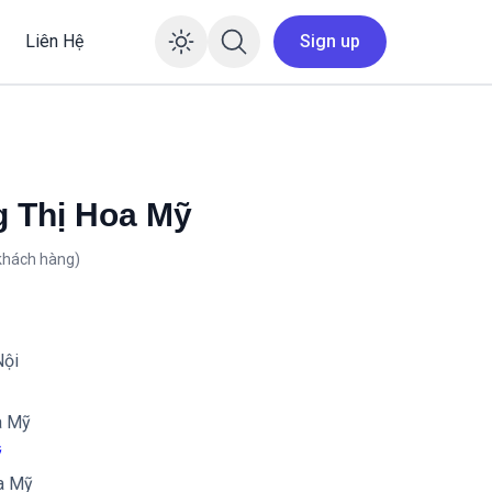
Liên Hệ
Sign up
Enable dark mode
g Thị Hoa Mỹ
khách hàng)
ội
a Mỹ
ỹ
a Mỹ