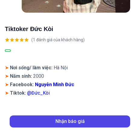
Tiktoker Đức Kòi
(
1
đánh giá của khách hàng)
5.00
1
trên 5
dựa trên
đánh giá
➤
Nơi sống/ làm việc:
Hà Nội
➤
Năm sinh:
2000
➤
Facebook:
Nguyễn Minh Đức
➤
Tiktok:
@Đức_Kòi
Nhận báo giá