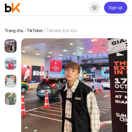
Sign up
Enable dar
Trang chủ
/
TikToker
/ Tiktoker Đức Kòi