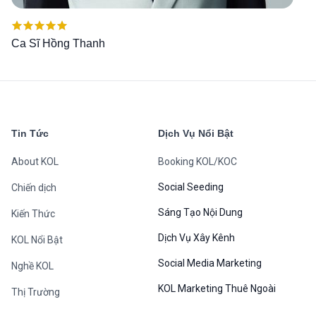
Được xếp
Ca Sĩ Hồng Thanh
hạng
5.00
5
sao
Tin Tức
Dịch Vụ Nổi Bật
About KOL
Booking KOL/KOC
Social Seeding
Chiến dịch
Sáng Tạo Nội Dung
Kiến Thức
Dịch Vụ Xây Kênh
KOL Nổi Bật
Social Media Marketing
Nghề KOL
KOL Marketing Thuê Ngoài
Thị Trường