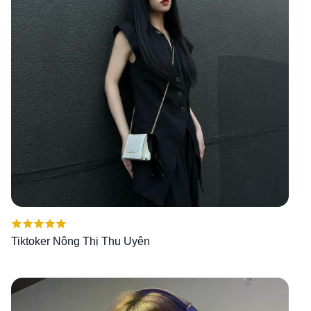
Được xếp
Tiktoker Nông Thị Thu Uyên
hạng
5.00
5
sao