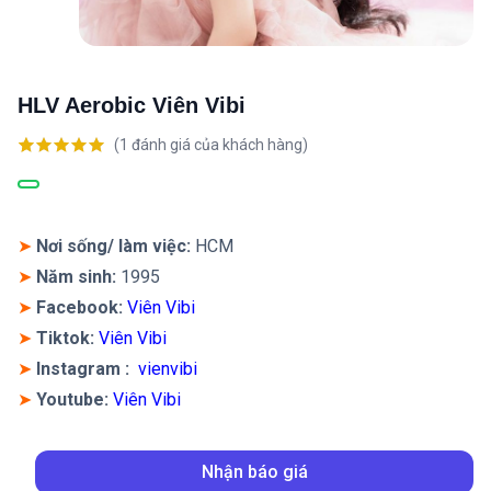
HLV Aerobic Viên Vibi
(
1
đánh giá của khách hàng)
5.00
1
trên 5
dựa trên
đánh giá
➤
Nơi sống/ làm việc:
HCM
➤
Năm sinh:
1995
➤
Facebook:
Viên Vibi
➤
Tiktok:
Viên Vibi
➤
Instagram
:
vienvibi
➤
Youtube:
Viên Vibi
Nhận báo giá