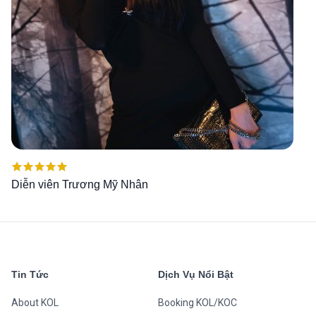
Được xếp
Diễn viên Trương Mỹ Nhân
hạng
5.00
5
sao
Tin Tức
Dịch Vụ Nổi Bật
About KOL
Booking KOL/KOC