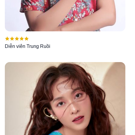
Được xếp
Diễn viên Trung Ruồi
hạng
5.00
5
sao