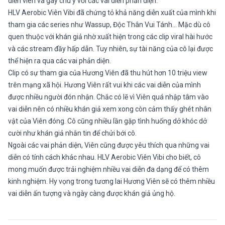
diễn viên và gây chú ý với các vai diễn phản diện.
HLV Aerobic Viên Vibi đã chứng tỏ khả năng diễn xuất của mình khi
tham gia các series như Wassup, Độc Thân Vui Tánh… Mặc dù cô
quen thuộc với khán giả nhờ xuất hiện trong các clip viral hài hước
và các stream đầy hấp dẫn. Tuy nhiên, sự tài năng của cô lại được
thể hiện ra qua các vai phản diện.
Clip có sự tham gia của Hương Viên đã thu hút hơn 10 triệu view
trên mạng xã hội. Hương Viên rất vui khi các vai diễn của mình
được nhiều người đón nhận. Chắc có lẽ vì Viên quá nhập tâm vào
vai diễn nên có nhiều khán giả xem xong còn cảm thấy ghét nhân
vật của Viên đóng. Cô cũng nhiều lần gặp tình huống dở khóc dở
cười như khán giả nhắn tin để chửi bới cô.
Ngoài các vai phản diện, Viên cũng được yêu thích qua những vai
diễn có tính cách khác nhau. HLV Aerobic Viên Vibi cho biết, cô
mong muốn được trải nghiệm nhiều vai diễn đa dạng để có thêm
kinh nghiệm. Hy vọng trong tương lai Hương Viên sẽ có thêm nhiều
vai diễn ấn tượng và ngày càng được khán giả ủng hộ.