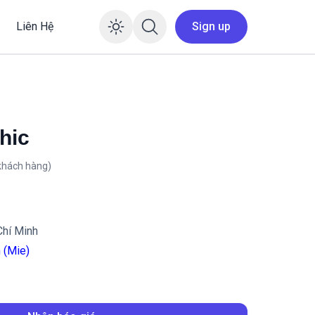
Liên Hệ
Sign up
Enable dark mode
hic
khách hàng)
hí Minh
 (Mie)