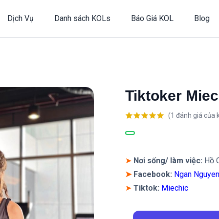
Dịch Vụ
Danh sách KOLs
Báo Giá KOL
Blog
Tiktoker Miec
(
1
đánh giá của 
5.00
1
trên 5
dựa trên
đánh giá
➤
Nơi sống/ làm việc:
Hồ C
➤
Facebook:
Ngan Nguyen
➤
Tiktok:
Miechic