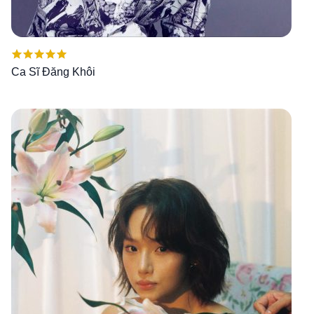
Được xếp
Ca Sĩ Đăng Khôi
hạng
5.00
5
sao