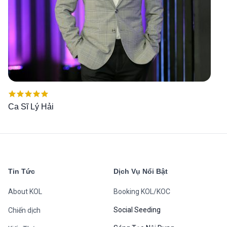
Được xếp
Ca Sĩ Lý Hải
hạng
5.00
5
sao
Tin Tức
Dịch Vụ Nổi Bật
About KOL
Booking KOL/KOC
Social Seeding
Chiến dịch