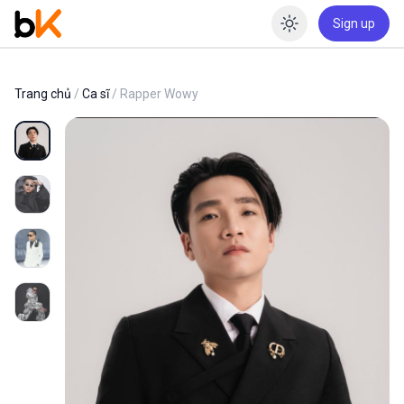
Sign up
Enable dar
Trang chủ
/
Ca sĩ
/ Rapper Wowy