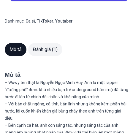
Danh mục:
Ca sĩ
,
TikToker
,
Youtuber
Mô tả
Đánh giá (1)
Mô tả
– Wowy tên thật là Nguyễn Ngọc Minh Huy. Anh là một rapper
“đường phố” được khá nhiều bạn trẻ underground hâm mộ đã từng
bước đi lên từ chính đôi chân và khả năng của mình.
– Với bản chất ngông, cá tính, bản lĩnh nhưng không kém phần hài
hước, lôi cuốn khiến khán giả bùng cháy theo anh trên từng giai
điệu.
– Bên cạnh ca hát, anh còn sáng tác, những sáng tác của anh
mang âm hưởng phật pháp của Wowy đã thể hiện lên một mảng