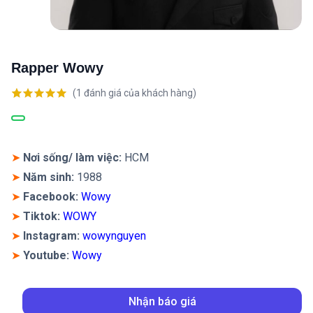
Rapper Wowy
(
1
đánh giá của khách hàng)
5.00
1
trên 5
dựa trên
đánh giá
➤
Nơi sống/ làm việc:
HCM
➤
Năm sinh:
1988
➤
Facebook:
Wowy
➤
Tiktok:
WOWY
➤
Instagram
:
wowynguyen
➤
Youtube:
Wowy
Nhận báo giá