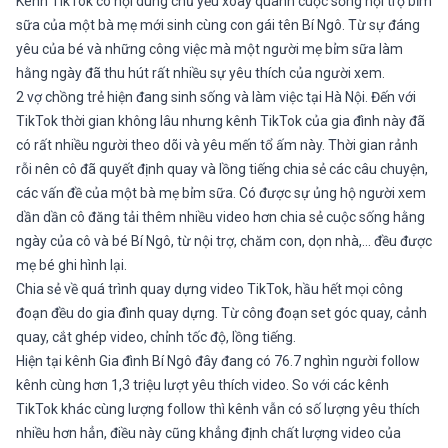
Kênh TikTok có nội dung chủ yếu xoay quanh cuộc sống nội trợ bỉm
sữa của một bà mẹ mới sinh cùng con gái tên Bí Ngô. Từ sự đáng
yêu của bé và những công việc mà một người mẹ bỉm sữa làm
hằng ngày đã thu hút rất nhiều sự yêu thích của người xem.
2 vợ chồng trẻ hiện đang sinh sống và làm việc tại Hà Nội. Đến với
TikTok thời gian không lâu nhưng kênh TikTok của gia đình này đã
có rất nhiều người theo dõi và yêu mến tổ ấm này. Thời gian rảnh
rỗi nên cô đã quyết định quay và lồng tiếng chia sẻ các câu chuyện,
các vấn đề của một bà mẹ bỉm sữa. Có được sự ủng hộ người xem
dần dần cô đăng tải thêm nhiều video hơn chia sẻ cuộc sống hằng
ngày của cô và bé Bí Ngô, từ nội trợ, chăm con, dọn nhà,… đều được
mẹ bé ghi hình lại.
Chia sẻ về quá trình quay dựng video TikTok, hầu hết mọi công
đoạn đều do gia đình quay dựng. Từ công đoạn set góc quay, cảnh
quay, cắt ghép video, chỉnh tốc độ, lồng tiếng.
Hiện tại kênh Gia đình Bí Ngô đây đang có 76.7 nghìn người follow
kênh cùng hơn 1,3 triệu lượt yêu thích video. So với các kênh
TikTok khác cùng lượng follow thì kênh vẫn có số lượng yêu thích
nhiều hơn hẳn, điều này cũng khẳng định chất lượng video của