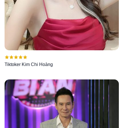
Được xếp
Tiktoker Kim Chi Hoàng
hạng
5.00
5
sao