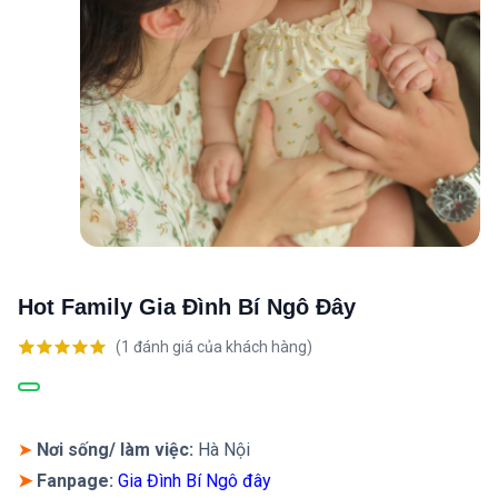
Hot Family Gia Đình Bí Ngô Đây
(
1
đánh giá của khách hàng)
5.00
1
trên 5
dựa trên
đánh giá
➤
Nơi sống/ làm việc:
Hà Nội
➤
Fanpage:
Gia Đình Bí Ngô đây