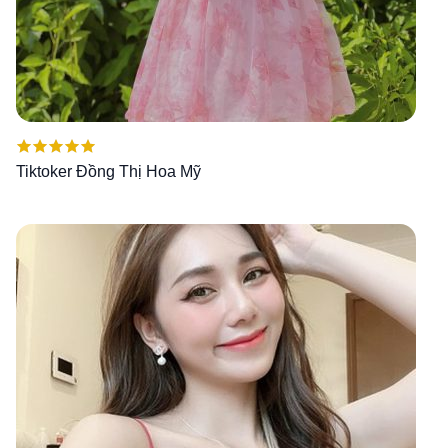
Được xếp
Tiktoker Đồng Thị Hoa Mỹ
hạng
5.00
5
sao