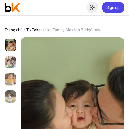
Sign up
Enable dar
Trang chủ
/
TikToker
/ Hot Family Gia Đình Bí Ngô Đây