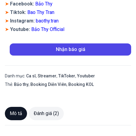
➤
Facebook:
Bảo Thy
➤
Tiktok:
Bao Thy Tran
➤
Instagram
:
baothy.tran
➤
Youtube:
Bảo Thy Official
Nhận báo giá
Danh mục:
Ca sĩ
,
Streamer
,
TikToker
,
Youtuber
Thẻ:
Bảo thy
,
Booking Diễn Viên
,
Booking KOL
Mô tả
Đánh giá (2)