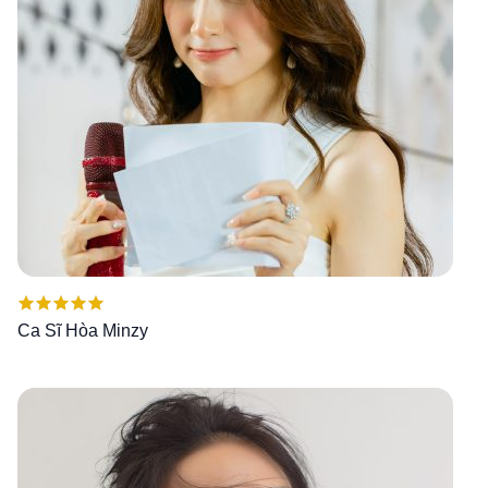
Được xếp
Ca Sĩ Hòa Minzy
hạng
5.00
5
sao