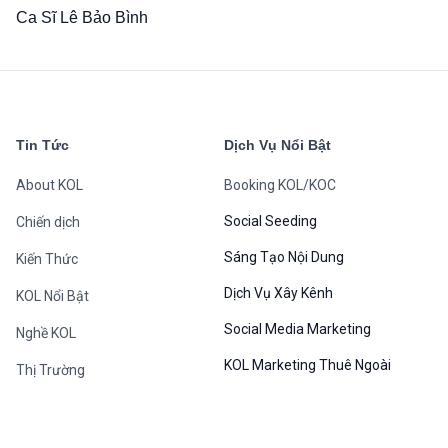
Được xếp
Ca Sĩ Lê Bảo Bình
hạng
5.00
5
sao
Tin Tức
Dịch Vụ Nổi Bật
About KOL
Booking KOL/KOC
Social Seeding
Chiến dịch
Sáng Tạo Nội Dung
Kiến Thức
Dịch Vụ Xây Kênh
KOL Nổi Bật
Social Media Marketing
Nghề KOL
KOL Marketing Thuê Ngoài
Thị Trường