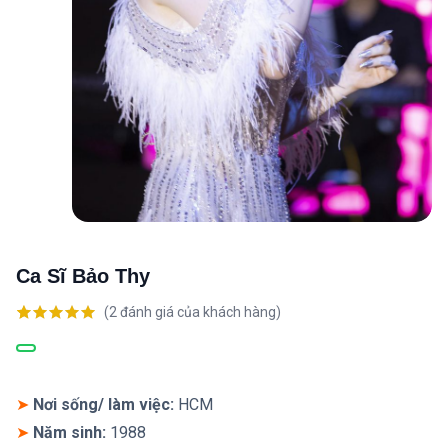
Ca Sĩ Bảo Thy
(
2
đánh giá của khách hàng)
5.00
2
trên 5
dựa trên
đánh giá
➤
Nơi sống/ làm việc:
HCM
➤
Năm sinh:
1988