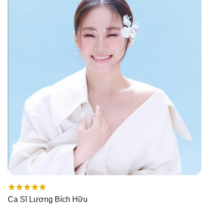
Được xếp
Ca Sĩ Lương Bích Hữu
hạng
5.00
5
sao