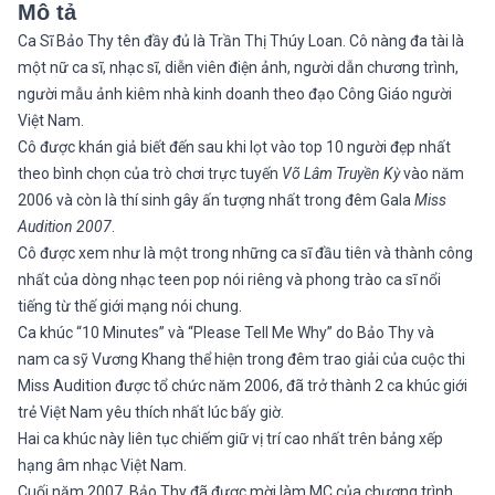
Mô tả
Ca Sĩ Bảo Thy tên đầy đủ là Trần Thị Thúy Loan. Cô nàng đa tài là
một nữ ca sĩ, nhạc sĩ, diễn viên điện ảnh, người dẫn chương trình,
người mẫu ảnh kiêm nhà kinh doanh theo đạo Công Giáo người
Việt Nam.
Cô được khán giả biết đến sau khi lọt vào top 10 người đẹp nhất
theo bình chọn của trò chơi trực tuyến
Võ Lâm Truyền Kỳ
vào năm
2006 và còn là thí sinh gây ấn tượng nhất trong đêm Gala
Miss
Audition 2007
.
Cô được xem như là một trong những ca sĩ đầu tiên và thành công
nhất của dòng nhạc teen pop nói riêng và phong trào ca sĩ nổi
tiếng từ thế giới mạng nói chung.
Ca khúc “10 Minutes” và “Please Tell Me Why” do Bảo Thy và
nam ca sỹ Vương Khang thể hiện trong đêm trao giải của cuộc thi
Miss Audition được tổ chức năm 2006, đã trở thành 2 ca khúc giới
trẻ Việt Nam yêu thích nhất lúc bấy giờ.
Hai ca khúc này liên tục chiếm giữ vị trí cao nhất trên bảng xếp
hạng âm nhạc Việt Nam.
Cuối năm 2007, Bảo Thy đã được mời làm MC của chương trình