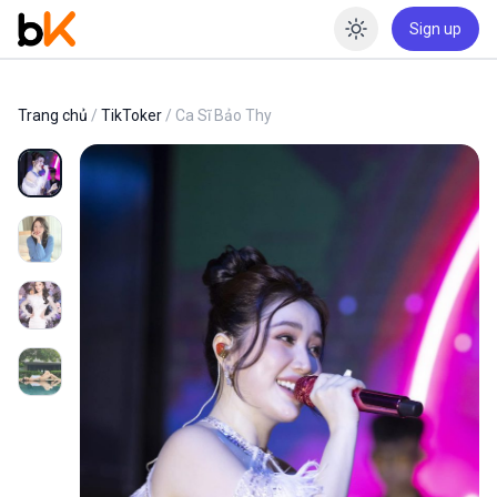
Sign up
Enable dar
Trang chủ
/
TikToker
/ Ca Sĩ Bảo Thy