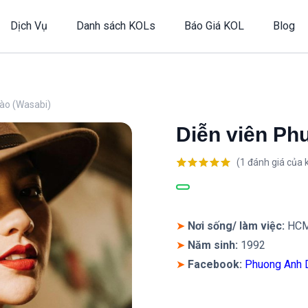
Dịch Vụ
Danh sách KOLs
Báo Giá KOL
Blog
ào (Wasabi)
Diễn viên Ph
(
1
đánh giá của 
5.00
1
trên 5
dựa trên
đánh giá
➤
Nơi sống/ làm việc:
HC
➤
Năm sinh:
1992
➤
Facebook:
Phuong Anh 