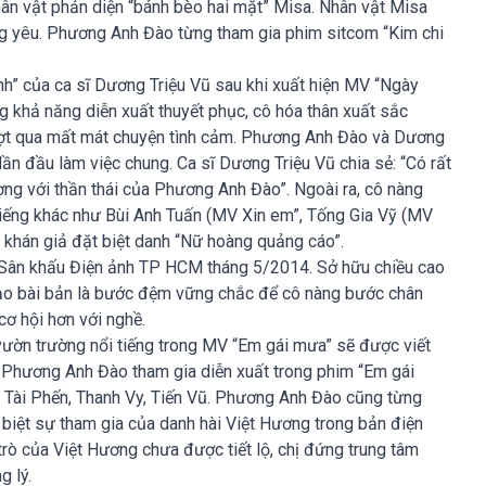
 nhân vật phản diện “bánh bèo hai mặt” Misa. Nhân vật Misa
ng yêu. Phương Anh Đào từng tham gia phim sitcom “Kim chi
h” của ca sĩ Dương Triệu Vũ sau khi xuất hiện MV “Ngày
ng khả năng diễn xuất thuyết phục, cô hóa thân xuất sắc
 vượt qua mất mát chuyện tình cảm. Phương Anh Đào và Dương
lần đầu làm việc chung. Ca sĩ Dương Triệu Vũ chia sẻ: “Có rất
ợng với thần thái của Phương Anh Đào”. Ngoài ra, cô nàng
tiếng khác như Bùi Anh Tuấn (MV Xin em”, Tống Gia Vỹ (MV
 khán giả đặt biệt danh “Nữ hoàng quảng cáo”.
 Sân khấu Điện ảnh TP HCM tháng 5/2014. Sở hữu chiều cao
tạo bài bản là bước đệm vững chắc để cô nàng bước chân
 cơ hội hơn với nghề.
vườn trường nổi tiếng trong MV “Em gái mưa” sẽ được viết
. Phương Anh Đào tham gia diễn xuất trong phim “Em gái
i Tài Phến, Thanh Vy, Tiến Vũ. Phương Anh Đào cũng từng
biệt sự tham gia của danh hài Việt Hương trong bản điện
trò của Việt Hương chưa được tiết lộ, chị đứng trung tâm
g lý.