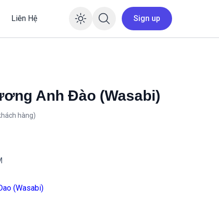
Liên Hệ
Sign up
Enable dark mode
ương Anh Đào (Wasabi)
khách hàng)
M
Dao (Wasabi)