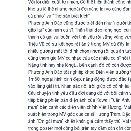
Với lối diễn xuất tự nhiên, Cô thể hiện thành công
khó ưa là thế nhưng ngoài đời nàng lại vô cùng đá
cà pháo” và “Thợ săn biệt kích”
Phương Anh Đào cũng được biết đến như “người tìn
gặp lại” của nam ca sĩ. Thần thái đẹp rạng ngời cù
thành cô gái vui buồn với tình yêu rồi vững vàng
Triệu Vũ có sự kết hợp rất ăn ý trong MV dù đây là 
nhiều gương mặt tôi định chọn nhưng rồi quá ấn tư
cũng tham gia MV ca nhạc của các nhiều ca sĩ nổi 
Nặng tình hay nhẹ lòng)… bên cạnh đó cô còn được
Phương Anh Đào tốt nghiệp khoa Diễn viên trường
1m68, ngoại hình xinh đẹp, năng động, được đào 
vào làng giải trí. Nhan sắc nổi trội giúp cô có nhiều
Câu chuyện tình yêu đầu đời dang dở với bối cảnh 
tiếp bằng phiên bản điện ảnh của Kawaii Tuấn Anh
mưa” bên cạnh các diễn viên chính Việt Hương, Ma
xuất hiện trong MV gốc của ca sĩ Hương Tràm. Đặc 
ảnh “Em gái mưa” khiến khán giả cảm thấy thú. Vai 
trong poster mới công bố, trên tay cầm cán cân côn