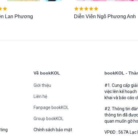
ếp
Được xếp
iên Lan Phương
Diễn Viên Ngô Phương Anh
00
5
hạng
5.00
5
sao
Về bookKOL
bookKOL - Thàn
Giới thiệu
#1. Cung cấp giả
việc lên kế hoạch
Liên hệ
khai và báo cáo c
Fanpage bookKOL
#2. Thông tin đă
thông tin đã được
Group bookKOL
quan muốn gỡ hoặc
ting
Chính sách bảo mật
VPĐD : 567A Lạc 