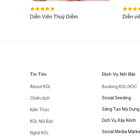
Được xếp
Được x
Diễn Viên Thuý Diễm
Diễn v
hạng
5.00
5
hạng
5.
sao
sao
Tin Tức
Dịch Vụ Nổi Bật
About KOL
Booking KOL/KOC
Social Seeding
Chiến dịch
Sáng Tạo Nội Dung
Kiến Thức
Dịch Vụ Xây Kênh
KOL Nổi Bật
Social Media Marke
Nghề KOL