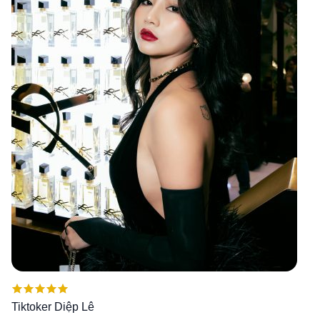
Được xếp
Tiktoker Diệp Lê
hạng
5.00
5