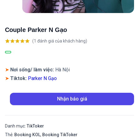
Couple Parker N Gạo
(
1
đánh giá của khách hàng)
5.00
1
trên 5
dựa trên
đánh giá
➤
Nơi sống/ làm việc:
Hà Nội
➤
Tiktok:
Parker N Gạo
Nhận báo giá
Danh mục:
TikToker
Thẻ:
Booking KOL
,
Booking TikToker