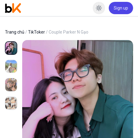
Sign up
Enable dar
Trang chủ
/
TikToker
/ Couple Parker N Gạo