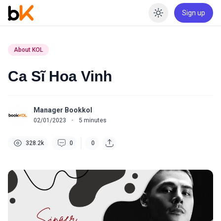
Sign up
Enable dar
About KOL
Ca Sĩ Hoa Vinh
Manager Bookkol
02/01/2023
·
5
minutes
328.2k
0
0