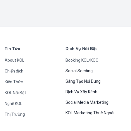
B
Manager Bookkol
·
02/02/2023
Ca Sĩ Khởi My
2
0
About KOL
B
Manager Bookkol
·
02/02/2023