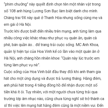
“phim chưởng” này quyết định chọn tên một nhân vật trong
số 108 anh hùng Lương Sơn Bạc làm biệt danh cho mình.
Chàng trai 9X này quê ở Thanh Hóa nhưng sống cùng mẹ và
em gái ở Hà Nội.
Trước khi được biết đến nhiều trên mạng, anh từng làm qua
nhiều công việc khác nhau như phục vụ quán ăn, quán cà
phê, bán quần áo… để trang trải cuộc sống. MC Anh Khoa,
quản lý hiện tại của Hoa Vinh kể có lần vào một quán ăn ở
Hà Nội, anh chàng hồn nhiên khoe: “Quán này lúc trước em
từng làm phục vụ nè”.
Cuộc sống của Hoa Vinh bắt đầu thay đổi khi anh tham gia
hát cho một ứng dụng và được trả lương tháng. Hằng đêm,
anh phải hát trong 4 tiếng đồng hồ để nhận được một số
tiền khá ít ỏi. Tuy nhiên, với một người chưa từng trải qua
trường lớp âm nhạc nào, cũng chưa từng nghĩ sẽ trở thành ca
sĩ thì việc lên mạng hát hằng đêm cũng là một niềm vui. Đến