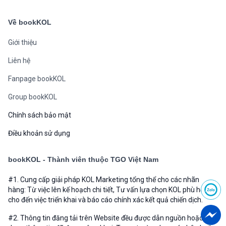
Ca Sĩ Khánh Phương
0
0
About KOL
B
Manager Bookkol
·
02/02/2023
Ca Sĩ Hoàng Yến Chibi