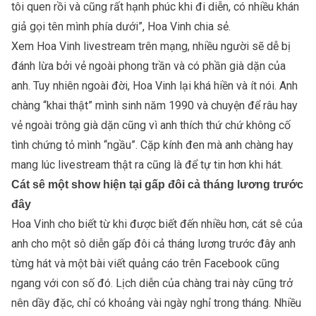
tôi quen rồi và cũng rất hạnh phúc khi đi diễn, có nhiều khán
giả gọi tên mình phía dưới”, Hoa Vinh chia sẻ.
Xem Hoa Vinh livestream trên mạng, nhiều người sẽ dễ bị
đánh lừa bởi vẻ ngoài phong trần và có phần già dặn của
anh. Tuy nhiên ngoài đời, Hoa Vinh lại khá hiền và ít nói. Anh
chàng “khai thật” mình sinh năm 1990 và chuyện để râu hay
vẻ ngoài trông già dặn cũng vì anh thích thứ chứ không cố
tình chứng tỏ mình “ngầu”. Cặp kính đen mà anh chàng hay
mang lúc livestream thật ra cũng là để tự tin hơn khi hát.
Cát sê một show hiện tại gấp đôi cả tháng lương trước
đây
Hoa Vinh cho biết từ khi được biết đến nhiều hơn, cát sê của
anh cho một sô diễn gấp đôi cả tháng lương trước đây anh
từng hát và một bài viết quảng cáo trên Facebook cũng
ngang với con số đó. Lịch diễn của chàng trai này cũng trở
nên dầy đặc, chỉ có khoảng vài ngày nghỉ trong tháng. Nhiều