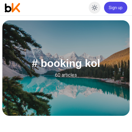
Sign up
Enable dar
# booking kol
60 articles