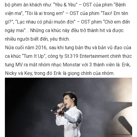
bộ phim ăn khách như: “Yêu & Yêu” – OST của phim “Bệnh
viện ma”, “Tôi là ai trong em” – OST của phim “Taxi! Em tên
gì?”, “Lạc nhau có phải muôn đời” – OST phim “Chờ em đến
ngày mai”… Những ca khúc này đều trở thành hit và được
nhiều người biết đến, yêu thích.
Nửa cuối năm 2016, sau khi tung bản thu và bản vũ đạo của
ca khúc “Turn It Up”, công ty St.319 Entertainment chính thức
tung MV ra mắt nhóm nhạc Monstar với 3 thành viên là: Erik,
Nicky và Key, trong đó Erik là giọng chính của nhóm.