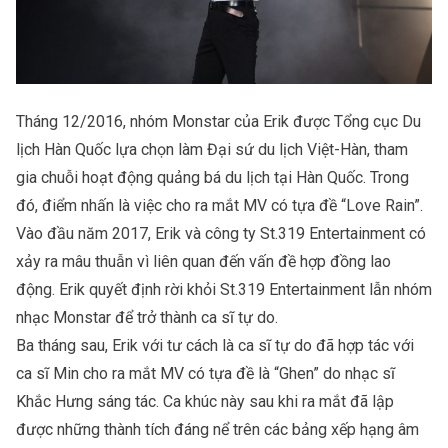
Tháng 12/2016, nhóm Monstar của Erik được Tổng cục Du
lịch Hàn Quốc lựa chọn làm Đại sứ du lịch Việt-Hàn, tham
gia chuỗi hoạt động quảng bá du lịch tại Hàn Quốc. Trong
đó, điểm nhấn là việc cho ra mắt MV có tựa đề “Love Rain”.
Vào đầu năm 2017, Erik và công ty St.319 Entertainment có
xảy ra mâu thuẫn vì liên quan đến vấn đề hợp đồng lao
động. Erik quyết định rời khỏi St.319 Entertainment lẫn nhóm
nhạc Monstar để trở thành ca sĩ tự do.
Ba tháng sau, Erik với tư cách là ca sĩ tự do đã hợp tác với
ca sĩ Min cho ra mắt MV có tựa đề là “Ghen” do nhạc sĩ
Khắc Hưng sáng tác. Ca khúc này sau khi ra mắt đã lập
được những thành tích đáng nể trên các bảng xếp hạng âm