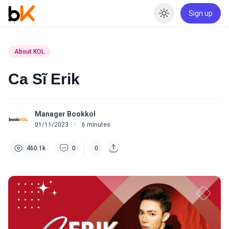
Sign up
Enable dar
About KOL
Ca Sĩ Erik
Manager Bookkol
01/11/2023
·
6
minutes
460.1k
0
0