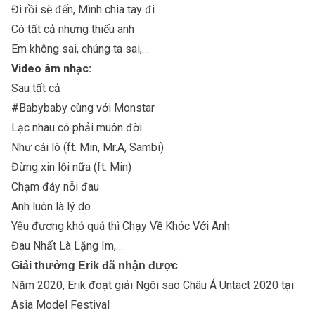
Đi rồi sẽ đến, Mình chia tay đi
Có tất cả nhưng thiếu anh
Em không sai, chúng ta sai,…
Video âm nhạc:
Sau tất cả
#Babybaby cùng với
Monstar
Lạc nhau có phải muôn đời
Như cái lò
(ft.
Min
, Mr.A, Sambi)
Đừng xin lỗi nữa (ft.
Min
)
Chạm đáy nỗi đau
Anh luôn là lý do
Yêu đương khó quá thì Chạy Về Khóc Với Anh
Đau Nhất Là Lặng Im,…
Giải thưởng Erik đã nhận được
Năm 2020, Erik đoạt giải Ngôi sao Châu Á Untact 2020 tại
Asia Model Festival