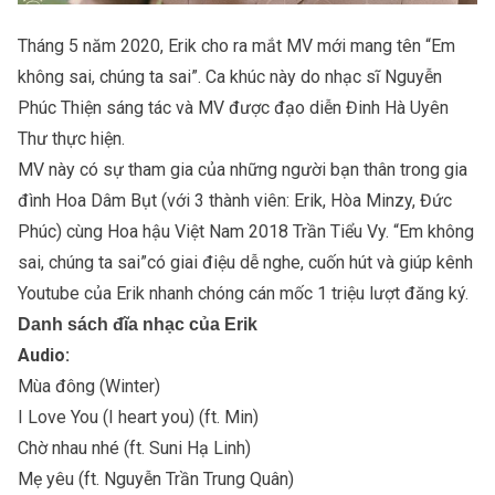
Tháng 5 năm 2020, Erik cho ra mắt MV mới mang tên “Em
không sai, chúng ta sai”. Ca khúc này do nhạc sĩ Nguyễn
Phúc Thiện sáng tác và MV được đạo diễn Đinh Hà Uyên
Thư thực hiện.
MV này có sự tham gia của những người bạn thân trong gia
đình Hoa Dâm Bụt (với 3 thành viên: Erik, Hòa Minzy, Đức
Phúc) cùng Hoa hậu Việt Nam 2018 Trần Tiểu Vy. “Em không
sai, chúng ta sai”có giai điệu dễ nghe, cuốn hút và giúp kênh
Youtube của Erik nhanh chóng cán mốc 1 triệu lượt đăng ký.
Danh sách đĩa nhạc của Erik
Audio:
Mùa đông (Winter)
I Love You (I heart you) (ft.
Min
)
Chờ nhau nhé (ft.
Suni Hạ Linh
)
Mẹ yêu (ft.
Nguyễn Trần Trung Quân
)