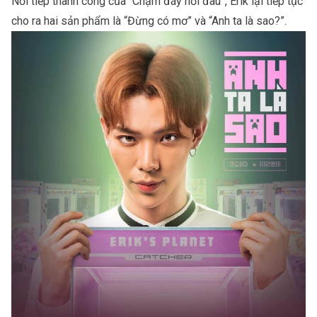
Nối tiếp thành công của “Chạm đáy nỗi đau”, Erik lại tiếp tục
cho ra hai sản phẩm là “Đừng có mơ” và “Anh ta là sao?”.