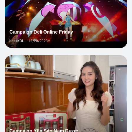
Campaign Deli Online Friday
bookKOL
·
12/20/2023
7
Campaign Yến Sào Nam Dược