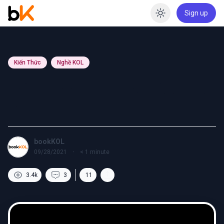
Sign up
Enable dar
Kiến Thức
Nghề KOL
Trở thành KOL: Bắt đầu như
thế nào?
bookKOL
09/28/2021
·
< 1
minute
3.4k
3
11