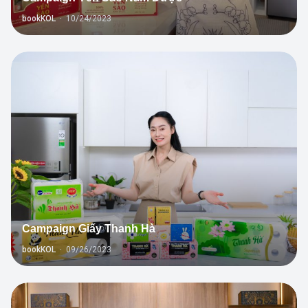
bookKOL
·
10/24/2023
3
Campaign Giấy Thanh Hà
bookKOL
·
09/26/2023
1