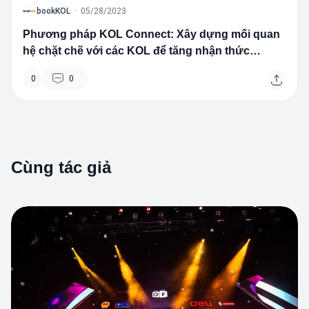
B
bookKOL
·
05/28/2023
Phương pháp KOL Connect: Xây dựng mối quan
hệ chặt chẽ với các KOL để tăng nhận thức
thương hiệu và doanh số
0
0
Cùng tác giả
1