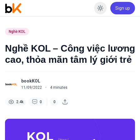
Sign up
Enable dar
Nghề KOL
Nghề KOL – Công việc lương
cao, thỏa mãn tâm lý giới trẻ
bookKOL
11/09/2022
·
4
minutes
2.4k
0
0