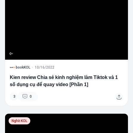
B
bookKOL
·
10/16/2022
Kien review Chia sẻ kinh nghiệm làm Tiktok và 1
số dụng cụ để quay video [Phần 1]
3
0
Nghề KOL