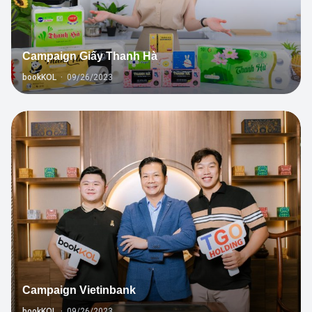
Campaign Giấy Thanh Hà
bookKOL
·
09/26/2023
1
Campaign Vietinbank
bookKOL
·
09/26/2023