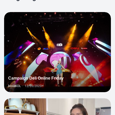
1
Campaign Deli Online Friday
bookKOL
·
12/20/2023
7