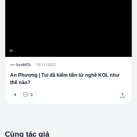
B
bookKOL
·
10/11/2022
An Phương | Tui đã kiếm tiền từ nghề KOL như
thế nào?
4
0
Cùng tác giả