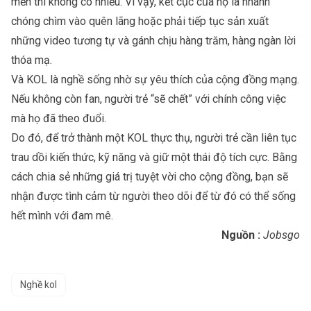
mến thì không có nhiều. Vì vậy, kết cục của họ là nhanh
chóng chìm vào quên lãng hoặc phải tiếp tục sản xuất
những video tương tự và gánh chịu hàng trăm, hàng ngàn lời
thóa mạ.
Và KOL là nghề sống nhờ sự yêu thích của cộng đồng mạng.
Nếu không còn fan, người trẻ “sẽ chết” với chính công việc
mà họ đã theo đuổi.
Do đó, để trở thành một KOL thực thụ, người trẻ cần liên tục
trau dồi kiến thức, kỹ năng và giữ một thái độ tích cực. Bằng
cách chia sẻ những giá trị tuyệt vời cho cộng đồng, bạn sẽ
nhận được tình cảm từ người theo dõi để từ đó có thể sống
hết mình với đam mê.
Nguồn :
Jobsgo
Nghề kol