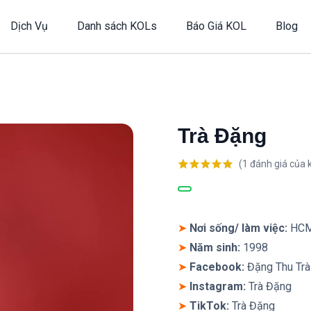
Dịch Vụ
Danh sách KOLs
Báo Giá KOL
Blog
Trà Đặng
(
1
đánh giá của 
5.00
1
trên 5
dựa trên
đánh giá
➤
Nơi sống/ làm việc:
HC
➤
Năm sinh:
1998
➤
Facebook:
Đặng Thu Trà
➤
Instagram
:
Trà Đặng
➤
TikTok
:
Trà Đặng