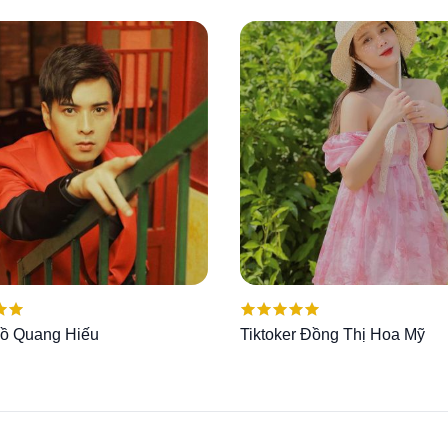
ếp
Được xếp
Hồ Quang Hiếu
Tiktoker Đồng Thị Hoa Mỹ
00
5
hạng
5.00
5
sao