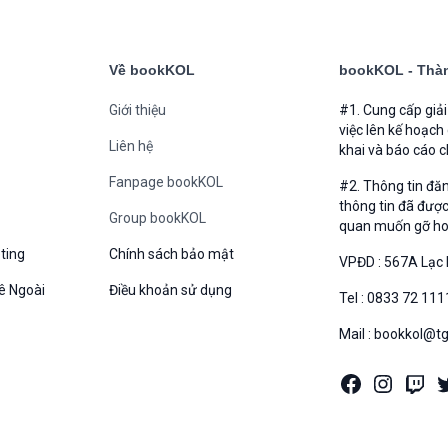
Về bookKOL
bookKOL - Thàn
Giới thiệu
#1. Cung cấp giả
việc lên kế hoạch
Liên hệ
khai và báo cáo c
Fanpage bookKOL
#2. Thông tin đă
thông tin đã được
Group bookKOL
quan muốn gỡ hoặc
ting
Chính sách bảo mật
VPĐD : 567A Lạc 
ê Ngoài
Điều khoản sử dụng
Tel : 0833 72 111
Mail : bookkol@t