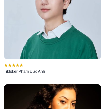
Được xếp
Tiktoker Phạm Đức Anh
hạng
5.00
5
sao