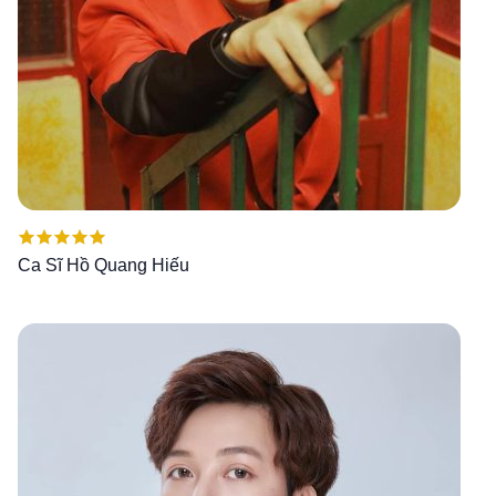
Được xếp
Ca Sĩ Hồ Quang Hiếu
hạng
5.00
5
sao