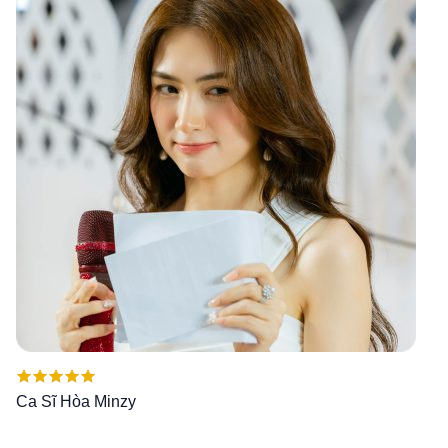
Được xếp
Ca Sĩ Hòa Minzy
hạng
5.00
5
sao