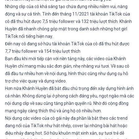
Những clip của cô khá sáng tạo chứa đựng nhiều niềm vui, năng
động và sự cá tính. Tính đến tháng 11/2021 tài khoản TikTok của
cô đã thu hút được 7,5 triệu follower và 132 triệu lượt thích. Khánh
Huyền đã nhanh chóng góp mặt trong danh sách những hot girl
TikTok nổi tiếng hiện nay.
Đến nay cô đang sở hữu tài khoản TikTok của cô đã thu hút được
7,7 triệu follower và 154 triệu lượt thích
Bạn đầu khi mới tiếp cận với nền tảng này, các video của Khánh
Huyền chỉ mang màu sắc đơn giản, nhẹ nhàng vui tươi. Về sau cô
đã đầu tư nhiều hơn về nội dung, hình thức cũng như dụng cụ hỗ
trợ cho việc quay và dựng video.
Hơn nữa Khánh Huyền đã bắt đầu chú trọng đến xây dựng hình ảnh
cá nhân. Không dừng lại ở phong cách đáng yêu, ngọt ngào mà các
nội dung clip về sau cũng tăng phần quyến rũ. Nhờ đó cộng đồng
mạng ngày càng thích thú và ủng hộ cô nhiều hơn.
Nội dung các video của cô gái này đa phần là bắt theo các trend
đang nổi của TikTok như hát nhép, cover lại những bài hát hoặc
điệu nhảy đang hot. Sở hữu khuôn mặt xinh xắn, sự tươi trẻ dễ