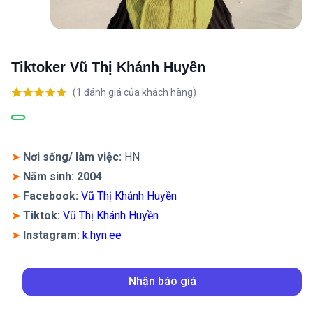
Tiktoker Vũ Thị Khánh Huyền
(
1
đánh giá của khách hàng)
5.00
1
trên 5
dựa trên
đánh giá
➤
Nơi sống/ làm việc:
HN
➤
Năm sinh: 2004
➤
Facebook:
Vũ Thị Khánh Huyền
➤
Tiktok:
Vũ Thị Khánh Huyền
➤
Instagram
:
k.hyn.ee
Nhận báo giá