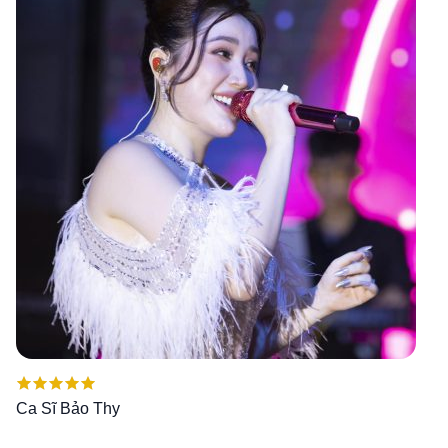
Được xếp
Ca Sĩ Bảo Thy
hạng
5.00
5
sao