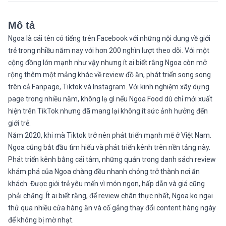
Mô tả
Ngoa là cái tên có tiếng trên Facebook với những nội dung về giới
trẻ trong nhiều năm nay với hơn 200 nghìn lượt theo dõi. Với một
cộng đồng lớn mạnh như vậy nhưng ít ai biết rằng Ngoa còn mở
rộng thêm một mảng khác về review đồ ăn, phát triển song song
trên cả Fanpage, Tiktok và Instagram. Với kinh nghiệm xây dựng
page trong nhiều năm, không lạ gì nếu Ngoa Food dù chỉ mới xuất
hiện trên TikTok nhưng đã mang lại không ít sức ảnh hưởng đến
giới trẻ.
Năm 2020, khi mà Tiktok trở nên phát triển mạnh mẽ ở Việt Nam.
Ngoa cũng bắt đầu tìm hiểu và phát triển kênh trên nền tảng này.
Phát triển kênh bằng cái tâm, những quán trong danh sách review
khám phá của Ngoa chàng đều nhanh chóng trở thành nơi ăn
khách. Được giới trẻ yêu mến vì món ngon, hấp dẫn và giá cũng
phải chăng. Ít ai biết rằng, để review chân thực nhất, Ngoa ko ngại
thử qua nhiều cửa hàng ăn và cố gắng thay đổi content hàng ngày
để không bị mờ nhạt.