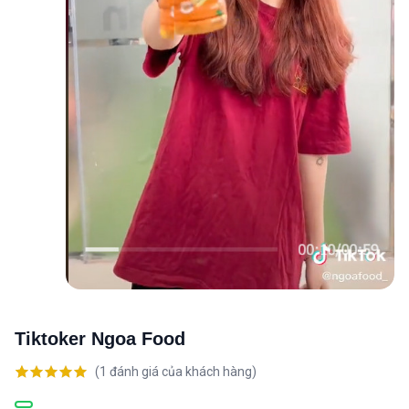
Tiktoker Ngoa Food
(
1
đánh giá của khách hàng)
5.00
1
trên 5
dựa trên