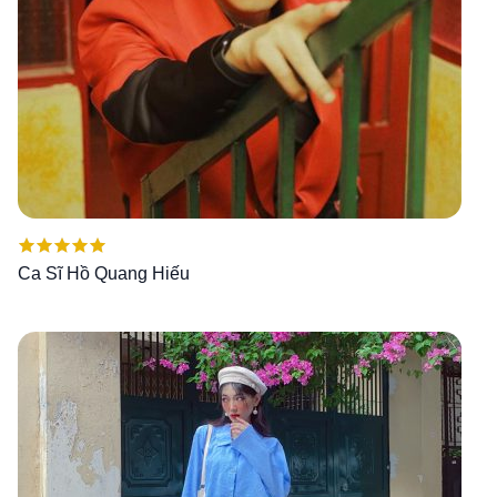
Được xếp
Ca Sĩ Hồ Quang Hiếu
hạng
5.00
5
sao