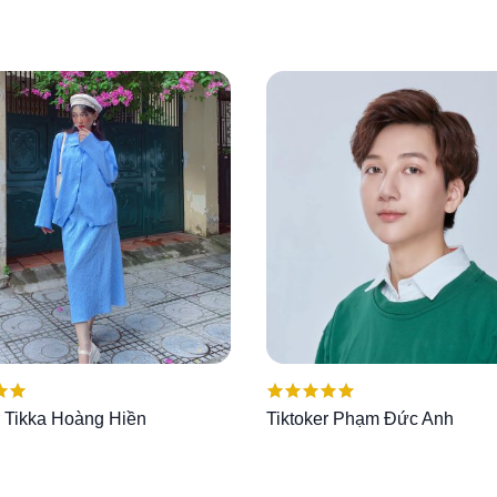
ếp
Được xếp
r Tikka Hoàng Hiền
Tiktoker Phạm Đức Anh
00
5
hạng
5.00
5
sao