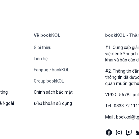
Về bookKOL
bookKOL - Thàn
Giới thiệu
#1. Cung cấp giả
việc lên kế hoạch
Liên hệ
khai và báo cáo c
Fanpage bookKOL
#2. Thông tin đă
thông tin đã được
Group bookKOL
quan muốn gỡ hoặc
ting
Chính sách bảo mật
VPĐD : 567A Lạc 
ê Ngoài
Điều khoản sử dụng
Tel : 0833 72 111
Mail : bookkol@t