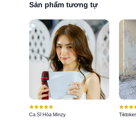
Sản phẩm tương tự
Được xếp
Được x
Ca Sĩ Hòa Minzy
Tiktoke
hạng
5.00
5
hạng
5.
sao
sao