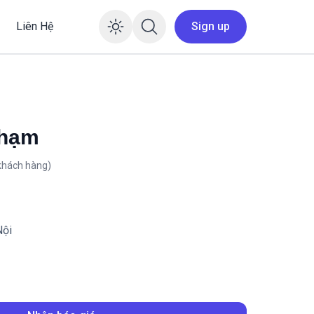
Liên Hệ
Sign up
Enable dark mode
Phạm
khách hàng)
ội