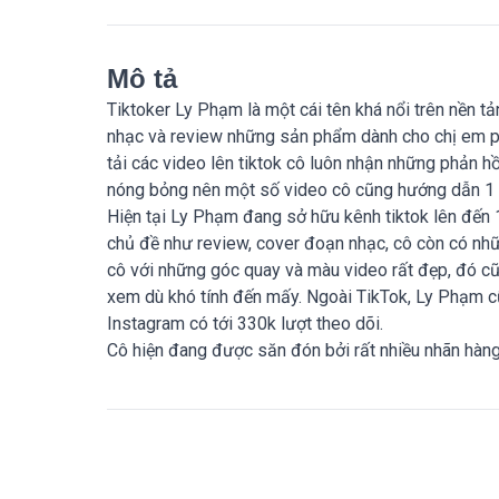
Mô tả
Tiktoker Ly Phạm là một cái tên khá nổi trên nền t
nhạc và review những sản phẩm dành cho chị em ph
tải các video lên tiktok cô luôn nhận những phản hồ
nóng bỏng nên một số video cô cũng hướng dẫn 1 v
Hiện tại Ly Phạm đang sở hữu kênh tiktok lên đến 
chủ đề như review, cover đoạn nhạc, cô còn có nh
cô với những góc quay và màu video rất đẹp, đó cũ
xem dù khó tính đến mấy. Ngoài TikTok, Ly Phạm cũ
Instagram có tới 330k lượt theo dõi.
Cô hiện đang được săn đón bởi rất nhiều nhãn hàn