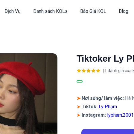
Dịch Vụ
Danh sách KOLs
Báo Giá KOL
Blog
Tiktoker Ly 
(
1
đánh giá của 
5.00
1
trên 5
dựa trên
đánh giá
➤
Nơi sống/ làm việc:
Hà N
➤
Tiktok:
Ly Phạm
➤
Instagram:
lypham.2001