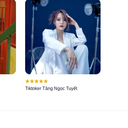
Được xếp
Tiktoker Tăng Ngọc Tuyết
hạng
5.00
5
sao