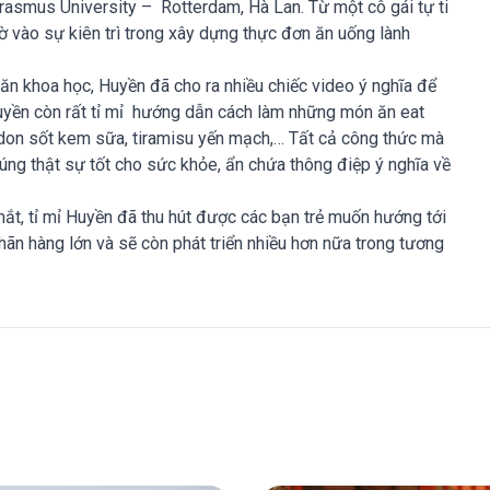
rasmus University – Rotterdam, Hà Lan. Từ một cô gái tự ti
 vào sự kiên trì trong xây dựng thực đơn ăn uống lành
 khoa học, Huyền đã cho ra nhiều chiếc video ý nghĩa để
Huyền còn rất tỉ mỉ hướng dẫn cách làm những món ăn eat
 udon sốt kem sữa, tiramisu yến mạch,… Tất cả công thức mà
úng thật sự tốt cho sức khỏe, ẩn chứa thông điệp ý nghĩa về
ắt, tỉ mỉ Huyền đã thu hút được các bạn trẻ muốn hướng tới
hãn hàng lớn và sẽ còn phát triển nhiều hơn nữa trong tương