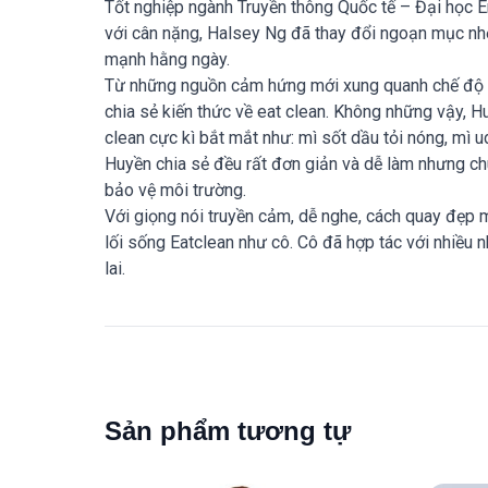
Tốt nghiệp ngành Truyền thông Quốc tế – Đại học E
với cân nặng, Halsey Ng đã thay đổi ngoạn mục nhờ
mạnh hằng ngày.
Từ những nguồn cảm hứng mới xung quanh chế độ ăn
chia sẻ kiến thức về eat clean. Không những vậy, 
clean cực kì bắt mắt như: mì sốt dầu tỏi nóng, mì
Huyền chia sẻ đều rất đơn giản và dễ làm nhưng ch
bảo vệ môi trường.
Với giọng nói truyền cảm, dễ nghe, cách quay đẹp m
lối sống Eatclean như cô. Cô đã hợp tác với nhiều n
lai.
Sản phẩm tương tự