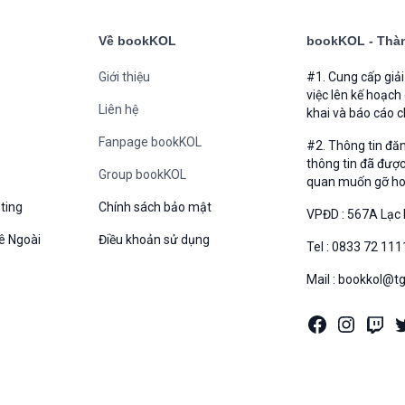
Về bookKOL
bookKOL - Thàn
Giới thiệu
#1. Cung cấp giả
việc lên kế hoạch
Liên hệ
khai và báo cáo c
Fanpage bookKOL
#2. Thông tin đă
thông tin đã được
Group bookKOL
quan muốn gỡ hoặc
ting
Chính sách bảo mật
VPĐD : 567A Lạc 
ê Ngoài
Điều khoản sử dụng
Tel : 0833 72 111
Mail : bookkol@t