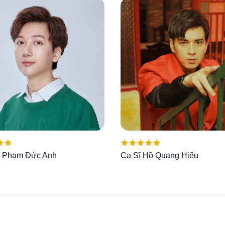
ếp
Được xếp
er Phạm Đức Anh
Ca Sĩ Hồ Quang Hiếu
00
5
hạng
5.00
5
sao