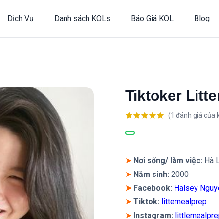
Dịch Vụ
Danh sách KOLs
Báo Giá KOL
Blog
Tiktoker Litt
(
1
đánh giá của 
5.00
1
trên 5
dựa trên
đánh giá
➤
Nơi sống/ làm việc:
Hà 
➤
Năm sinh:
2000
➤
Facebook:
Halsey Nguy
➤
Tiktok:
littemealprep
➤
Instagram:
littlemealpr