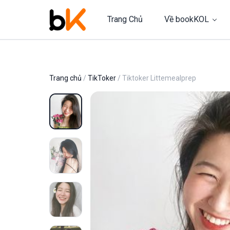
Trang Chủ
Về bookKOL
Trang chủ
/
TikToker
/ Tiktoker Littemealprep