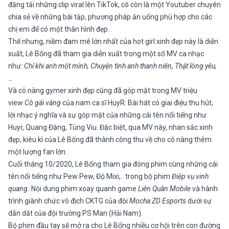
đăng tải những clip viral lên TikTok, cô còn là một Youtuber chuyên
chia sẻ về những bài tập, phương pháp ăn uống phù hợp cho các
chị em để có một thân hình đẹp.
Thế nhưng, niềm đam mê lớn nhất của hot girl xinh đẹp này là diễn
xuất, Lê Bống đã tham gia diễn xuất trong một số MV ca nhạc
như:
Chỉ khi anh một mình, Chuyện tình anh thanh niên, Thật lòng yêu,
…
Và cô nàng gymer xinh đẹp cũng đã góp mặt trong MV triệu
view
Cô gái vàng
của nam ca sĩ HuyR. Bài hát có giai điệu thu hút,
lời nhạc ý nghĩa và sự góp mặt của những cái tên nổi tiếng như
Huyr, Quang Đăng, Tùng Viu. Đặc biệt, qua MV này, nhan sắc xinh
đẹp, kiêu kì của Lê Bống đã thành công thu về cho cô nàng thêm
một lượng fan lớn.
Cuối tháng 10/2020, Lê Bống tham gia đóng phim cùng những cái
tên nổi tiếng như Pew Pew, Độ Mixi,.. trong bộ phim
Điệp vụ vinh
quang.
Nội dung phim xoay quanh game
Liên Quân Mobile
và hành
trình giành chức vô địch CKTG của đội
Mocha ZD Esports
dưới sự
dẫn dắt của đội trường PS Man (Hải Nam).
Bộ phim đầu tay sẽ mở ra cho Lê Bống nhiều cơ hội trên con đường