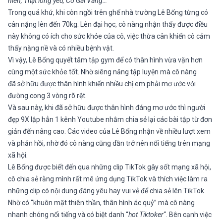
niên, Thật lòng yêu, Cô Gái Vàng…
Trong quá khứ, khi còn ngồi trên ghế nhà trường Lê Bống từng có
cân nặng lên đến 70kg. Lên đại học, cô nàng nhận thấy được điều
này không có ích cho sức khỏe của cô, việc thừa cân khiến cô cảm
thấy nặng nề và có nhiều bệnh vặt.
Vì vậy, Lê Bống quyết tâm tập gym để có thân hình vừa vặn hơn
cùng một sức khỏe tốt. Nhờ siêng năng tập luyện mà cô nàng
đã sở hữu được thân hình khiến nhiều chị em phải mơ ước với
đường cong 3 vòng rõ rệt.
Và sau này, khi đã sở hữu được thân hình đáng mơ ước thì người
đẹp 9X lập hẳn 1 kênh Youtube nhằm chia sẻ lại các bài tập từ đơn
giản đến nâng cao. Các video của Lê Bống nhận về nhiều lượt xem
và phản hồi, nhờ đó cô nàng cũng dần trở nên nổi tiếng trên mạng
xã hội.
Lê Bống được biết đến qua những clip TikTok gây sốt mạng xã hội,
cô chia sẻ rằng mình rất mê ứng dụng TikTok và thích việc làm ra
những clip có nội dung đáng yêu hay vui vẻ để chia sẻ lên TikTok.
Nhờ có “khuôn mặt thiên thần, thân hình ác quỷ” mà cô nàng
nhanh chóng nổi tiếng và có biệt danh “
hot Tiktoker
“. Bên cạnh việc