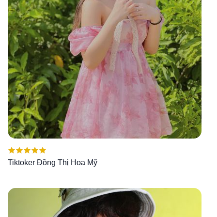
Được xếp
Tiktoker Đồng Thị Hoa Mỹ
hạng
5.00
5
sao