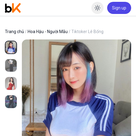
Sign up
Enable dar
Trang chủ
/
Hoa Hậu - Người Mẫu
/ Tiktoker Lê Bống