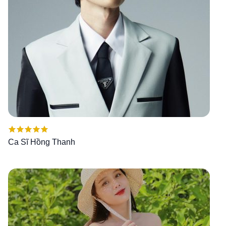
Được xếp
Ca Sĩ Hồng Thanh
hạng
5.00
5
sao