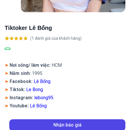
Tiktoker Lê Bống
(
1
đánh giá của khách hàng)
5.00
1
trên 5
dựa trên
đánh giá
➤
Nơi sống/ làm việc:
HCM
➤
Năm sinh:
1995
➤
Facebook:
Lê Bống
➤
Tiktok:
Le Bong
➤
Instagram
:
lebong95
➤
Youtube:
Lê Bống
Nhận báo giá