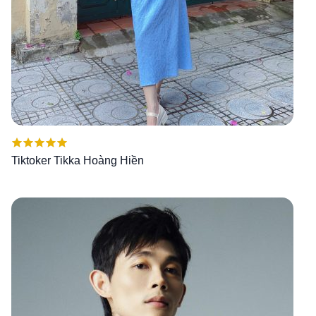
Được xếp
Tiktoker Tikka Hoàng Hiền
hạng
5.00
5
sao