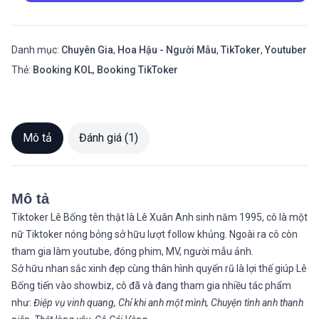
Danh mục:
Chuyên Gia
,
Hoa Hậu - Người Mẫu
,
TikToker
,
Youtuber
Thẻ:
Booking KOL
,
Booking TikToker
Mô tả
Đánh giá (1)
Mô tả
Tiktoker Lê Bống tên thật là Lê Xuân Anh sinh năm 1995, cô là một
nữ Tiktoker nóng bỏng sở hữu lượt follow khủng. Ngoài ra cô còn
tham gia làm youtube, đóng phim, MV, người mẫu ảnh.
Sở hữu nhan sắc xinh đẹp cùng thân hình quyến rũ là lợi thế giúp Lê
Bống tiến vào showbiz, cô đã và đang tham gia nhiều tác phẩm
như:
Điệp vụ vinh quang, Chỉ khi anh một mình, Chuyện tình anh thanh