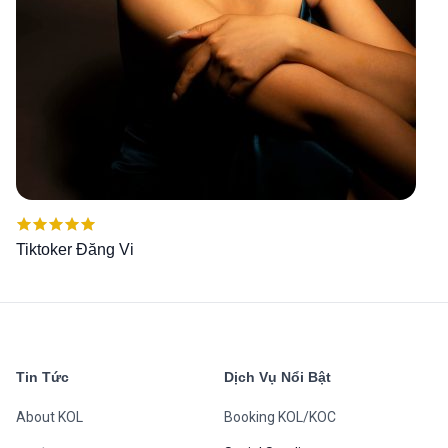
Được xếp
Tiktoker Đăng Vi
hạng
5.00
5
sao
Tin Tức
Dịch Vụ Nổi Bật
About KOL
Booking KOL/KOC