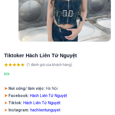
Tiktoker Hách Liên Tử Nguyệt
(
1
đánh giá của khách hàng)
5.00
1
trên 5
dựa trên
đánh giá
➤
Nơi sống/ làm việc:
Hà Nội
➤
Facebook:
Hách Liên Tử Nguyệt
➤
Tiktok:
Hách Liên Tử Nguyệt
➤
Instagram:
hachlientunguyet