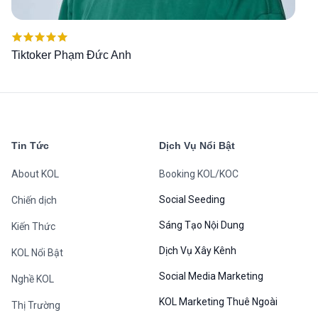
Được xếp
Tiktoker Phạm Đức Anh
hạng
5.00
5
sao
Tin Tức
Dịch Vụ Nổi Bật
About KOL
Booking KOL/KOC
Social Seeding
Chiến dịch
Sáng Tạo Nội Dung
Kiến Thức
Dịch Vụ Xây Kênh
KOL Nổi Bật
Social Media Marketing
Nghề KOL
KOL Marketing Thuê Ngoài
Thị Trường