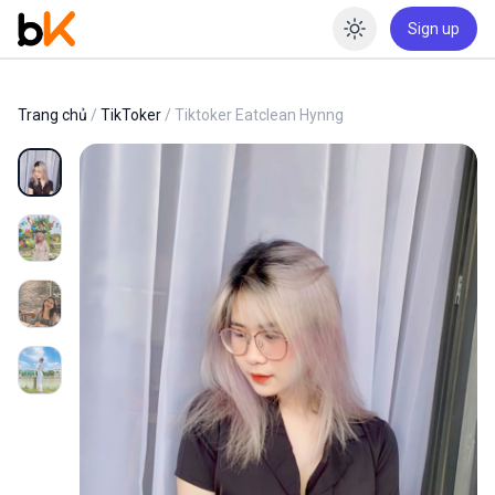
Sign up
Enable dar
Trang chủ
/
TikToker
/ Tiktoker Eatclean Hynng