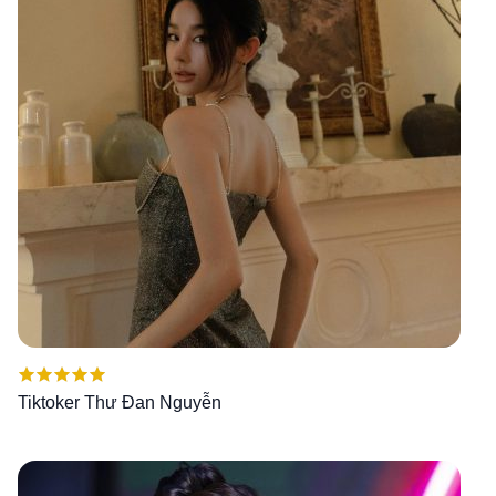
Được xếp
Tiktoker Thư Đan Nguyễn
hạng
5.00
5
sao