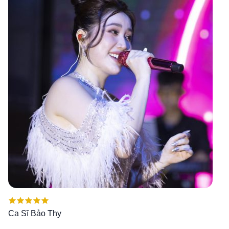
Được xếp
Ca Sĩ Bảo Thy
hạng
5.00
5