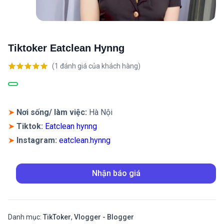
Tiktoker Eatclean Hynng
(
1
đánh giá của khách hàng)
5.00
1
trên 5
dựa trên
đánh giá
➤
Nơi sống/ làm việc:
Hà Nội
➤
Tiktok:
Eatclean hynng
➤
Instagram:
eatclean.hynng
Nhận báo giá
Danh mục:
TikToker
,
Vlogger - Blogger