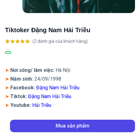
Tiktoker Đặng Nam Hải Triều
(
2
đánh giá của khách hàng)
5.00
2
trên 5
dựa trên
đánh giá
➤
Nơi sống/ làm việc:
Hà Nội
➤
Năm sinh:
24/09/1998
➤
Facebook:
Đặng Nam Hải Triều
➤
Tiktok:
Đặng Nam Hải Triều
➤
Youtube:
Hải Triều
Mua sản phẩm