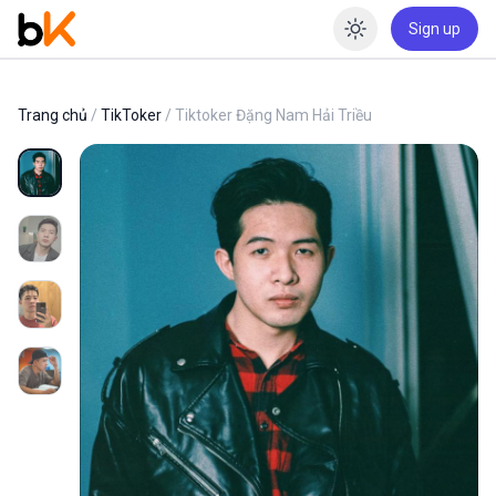
Sign up
Enable dar
Trang chủ
/
TikToker
/ Tiktoker Đặng Nam Hải Triều