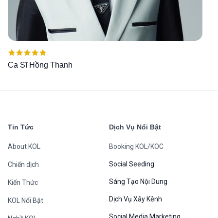
Được xếp
Ca Sĩ Hồng Thanh
hạng
5.00
5
sao
Tin Tức
Dịch Vụ Nổi Bật
About KOL
Booking KOL/KOC
Social Seeding
Chiến dịch
Sáng Tạo Nội Dung
Kiến Thức
Dịch Vụ Xây Kênh
KOL Nổi Bật
Social Media Marketing