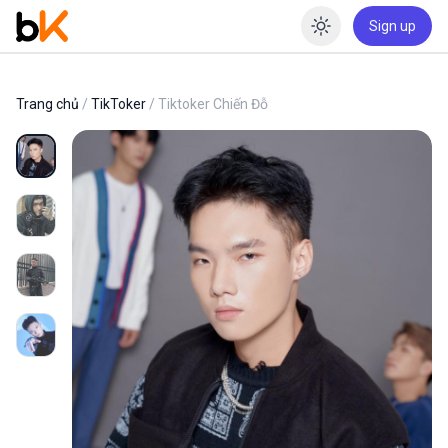
Sign up
Enable dar
Trang chủ
/
TikToker
/ Tiktoker Chiến Đỗ