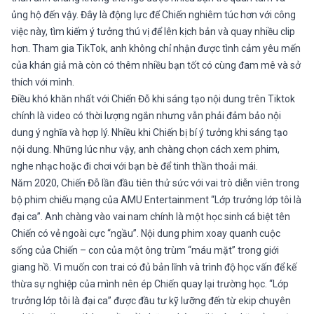
ủng hộ đến vậy. Đây là động lực để Chiến nghiêm túc hơn với công
việc này, tìm kiếm ý tưởng thú vị để lên kịch bản và quay nhiều clip
hơn. Tham gia TikTok, anh không chỉ nhận được tình cảm yêu mến
của khán giả mà còn có thêm nhiều bạn tốt có cùng đam mê và sở
thích với mình.
Điều khó khăn nhất với Chiến Đỗ khi sáng tạo nội dung trên Tiktok
chính là video có thời lượng ngắn nhưng vẫn phải đảm bảo nội
dung ý nghĩa và hợp lý. Nhiều khi Chiến bị bí ý tưởng khi sáng tạo
nội dung. Những lúc như vậy, anh chàng chọn cách xem phim,
nghe nhạc hoặc đi chơi với bạn bè để tinh thần thoải mái.
Năm 2020, Chiến Đỗ lần đầu tiên thử sức với vai trò diễn viên trong
bộ phim chiếu mạng của AMU Entertainment “Lớp trưởng lớp tôi là
đại ca”. Anh chàng vào vai nam chính là một học sinh cá biệt tên
Chiến có vẻ ngoài cực “ngầu”. Nội dung phim xoay quanh cuộc
sống của Chiến – con của một ông trùm “máu mặt” trong giới
giang hồ. Vì muốn con trai có đủ bản lĩnh và trình độ học vấn để kế
thừa sự nghiệp của mình nên ép Chiến quay lại trường học. “Lớp
trưởng lớp tôi là đại ca” được đầu tư kỹ lưỡng đến từ ekip chuyên