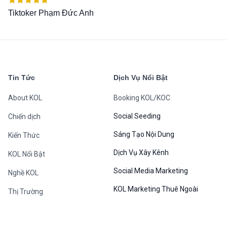
Được xếp
Tiktoker Phạm Đức Anh
hạng
5.00
5
sao
Tin Tức
Dịch Vụ Nổi Bật
About KOL
Booking KOL/KOC
Social Seeding
Chiến dịch
Sáng Tạo Nội Dung
Kiến Thức
Dịch Vụ Xây Kênh
KOL Nổi Bật
Social Media Marketing
Nghề KOL
KOL Marketing Thuê Ngoài
Thị Trường