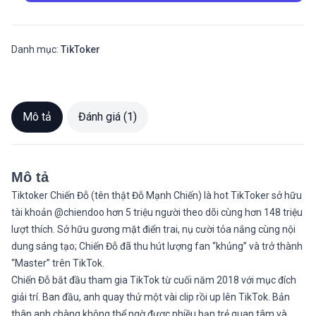
Danh mục:
TikToker
Mô tả
Đánh giá (1)
Mô tả
Tiktoker Chiến Đỗ (tên thật Đỗ Mạnh Chiến) là hot TikToker sở hữu
tài khoản @chiendoo hơn 5 triệu người theo dõi cùng hơn 148 triệu
lượt thích. Sở hữu gương mặt điển trai, nụ cười tỏa nắng cùng nội
dung sáng tạo; Chiến Đỗ đã thu hút lượng fan “khủng” và trở thành
“Master” trên TikTok.
Chiến Đỗ bắt đầu tham gia TikTok từ cuối năm 2018 với mục đích
giải trí. Ban đầu, anh quay thử một vài clip rồi up lên TikTok. Bản
thân anh chàng không thể ngờ được nhiều bạn trẻ quan tâm và