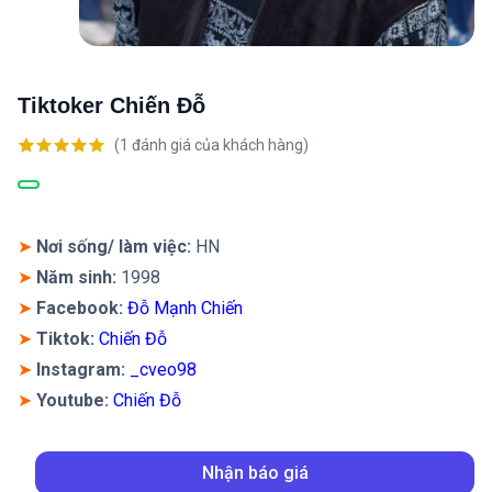
Tiktoker Chiến Đỗ
(
1
đánh giá của khách hàng)
5.00
1
trên 5
dựa trên
đánh giá
➤
Nơi sống/ làm việc:
HN
➤
Năm sinh:
1998
➤
Facebook:
Đỗ Mạnh Chiến
➤
Tiktok:
Chiến Đỗ
➤
Instagram
:
_cveo98
➤
Youtube:
Chiến Đỗ
Nhận báo giá