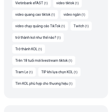
Vietinbank eFAST
video tiktok
(
1
)
(
1
)
video quang cao tiktok
video ngắn
(
1
)
(
1
)
video chạy quảng cáo TikTok
Twitch
(
1
)
(
1
)
trở thành kol như thế nào?
(
1
)
Trở thành KOL
(
1
)
Trên 18 tuổi mới livestream tiktok
(
1
)
Tram Le
TIP khi lựa chọn KOL
(
1
)
(
1
)
Tìm KOL phù hợp cho thương hiệu
(
1
)