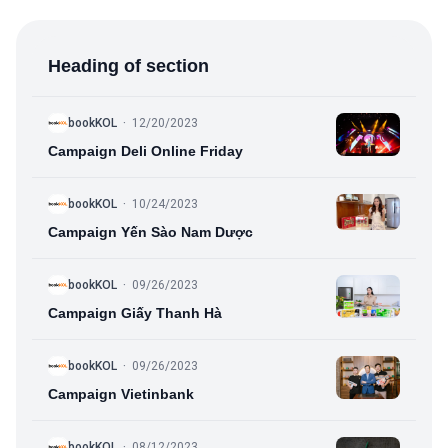
Heading of section
B
bookKOL
·
12/20/2023
Campaign Deli Online Friday
B
bookKOL
·
10/24/2023
Campaign Yến Sào Nam Dược
B
bookKOL
·
09/26/2023
Campaign Giấy Thanh Hà
B
bookKOL
·
09/26/2023
Campaign Vietinbank
B
bookKOL
·
08/12/2023