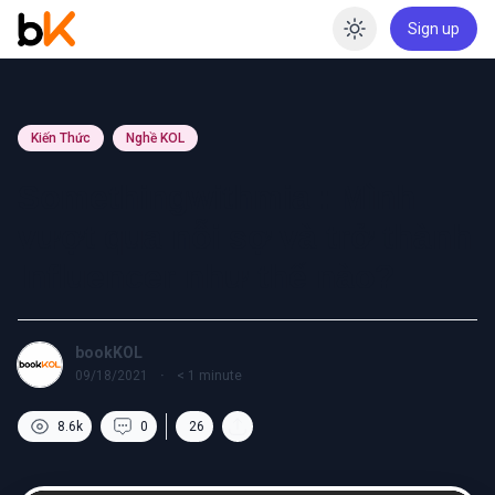
Sign up
Enable dar
Kiến Thức
Nghề KOL
Somethingwithmia : Mình
vượt qua nỗi sợ và trở thành
Influencer như thế nào?
bookKOL
09/18/2021
·
< 1
minute
8.6k
0
26