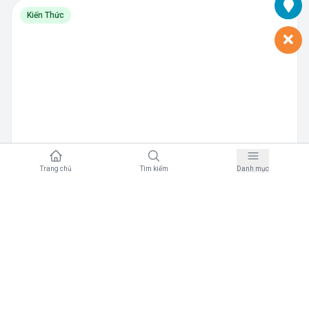
Kiến Thức
Trang chủ
Tìm kiếm
Danh mục
B
bookKOL
·
05/28/2023
Phương pháp KOL Connect: Xây dựng mối quan
hệ chặt chẽ với các KOL để tăng nhận thức
thương hiệu và doanh số
0
0