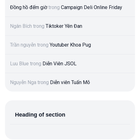
Đồng hồ đếm giờ
trong
Campaign Deli Online Friday
Ngân Bích
trong
Tiktoker Yên Đan
Trần nguyễn
trong
Youtuber Khoa Pug
Luu Blue
trong
Diễn Viên JSOL
Nguyễn Nga
trong
Diễn viên Tuấn Mõ
Heading of section