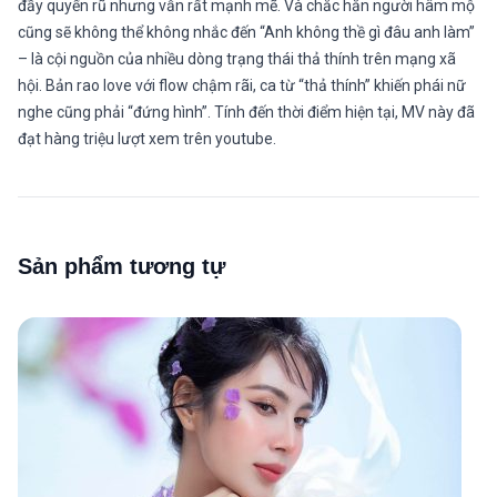
đầy quyến rũ nhưng vẫn rất mạnh mẽ. Và chắc hẳn người hâm mộ
cũng sẽ không thể không nhắc đến “Anh không thề gì đâu anh làm”
– là cội nguồn của nhiều dòng trạng thái thả thính trên mạng xã
hội. Bản rao love với flow chậm rãi, ca từ “thả thính” khiến phái nữ
nghe cũng phải “đứng hình”. Tính đến thời điểm hiện tại, MV này đã
đạt hàng triệu lượt xem trên youtube.
Sản phẩm tương tự