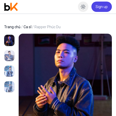
Sign up
Enable dar
Trang chủ
/
Ca sĩ
/ Rapper Phúc Du