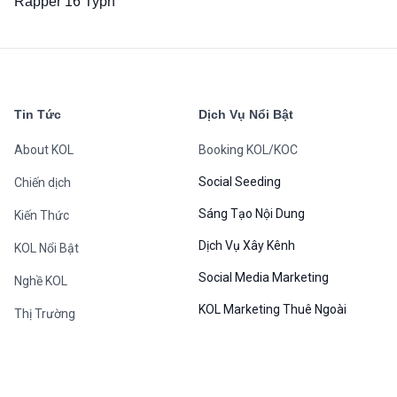
Được xếp
Rapper 16 Typh
hạng
5.00
5
sao
Tin Tức
Dịch Vụ Nổi Bật
About KOL
Booking KOL/KOC
Social Seeding
Chiến dịch
Sáng Tạo Nội Dung
Kiến Thức
Dịch Vụ Xây Kênh
KOL Nổi Bật
Social Media Marketing
Nghề KOL
KOL Marketing Thuê Ngoài
Thị Trường