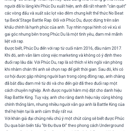
người đã lo lắng khi Phúc Du xuất hiện, anh đã rất nhanh “càn quét”
các vòng đấu và xuất sắc lọt vào đêm chung kết thể thức No Beat
tại Beck’Stage Battle Rap. Đối với Phúc Du, được đứng trên sân
khấu chính là hạnh phúc của anh. Tuy nhìn ngoại hình có vẻ xù xì
gai góc nhưng bên trong Phúc Du là một tình yêu, đam mê mãnh
liệt với rap.
Được biết, Phúc Du đến với rap từ cuối năm 2016, đầu năm 2017.
Khi đó, anh vẫn làm công việc marketing và không có ý định theo
đuổi rap lâu dài. Với Phúc Du, rap là sở thích vì khi ngồi văn phòng
khi nhàm chán thì anh sẽ chọn rap để giết thời gian. Sau đó, khi có
cơ hội được gặp những người bạn trong cộng đồng rap, anh chàng
đã bắt đầu đam mê từ đó và cho đến giờ đã theo đuổi rap một
cách chuyên nghiệp. Anh được người hâm mộ đặt cho danh hiệu
Rap Battle King. Tuy vậy, anh cho rằng danh hiệu này cũng không
chính thống lắm, nhưng nhiều người vẫn gọi anh là Battle King của
thế hệ hiện tại là anh cảm thấy rất vui.
Với khán giả đại chúng nếu chú ý một chút cũng sẽ biết được Phúc
Du qua bản biến tấu “Đi Đu Đưa Đi” theo phong cách Underground