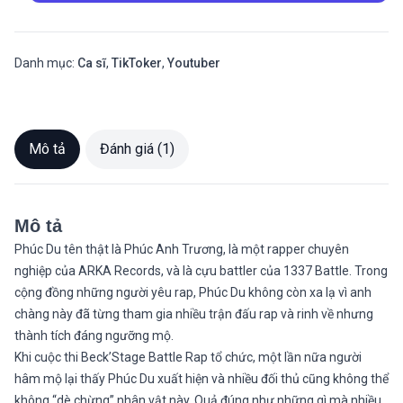
Danh mục:
Ca sĩ
,
TikToker
,
Youtuber
Mô tả
Đánh giá (1)
Mô tả
Phúc Du tên thật là Phúc Anh Trương, là một rapper chuyên
nghiệp của ARKA Records, và là cựu battler của 1337 Battle. Trong
cộng đồng những người yêu rap, Phúc Du không còn xa lạ vì anh
chàng này đã từng tham gia nhiều trận đấu rap và rinh về nhưng
thành tích đáng ngưỡng mộ.
Khi cuộc thi Beck’Stage Battle Rap tổ chức, một lần nữa người
hâm mộ lại thấy Phúc Du xuất hiện và nhiều đối thủ cũng không thể
không “dè chừng” nhân vật này. Quả đúng như những gì mà nhiều