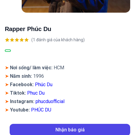
Rapper Phúc Du
(
1
đánh giá của khách hàng)
5.00
1
trên 5
dựa trên
đánh giá
➤
Nơi sống/ làm việc:
HCM
➤
Năm sinh:
1996
➤
Facebook:
Phúc Du
➤
Tiktok:
Phuc Du
➤
Instagram
:
phucduofficial
➤
Youtube:
PHÚC DU
Nhận báo giá