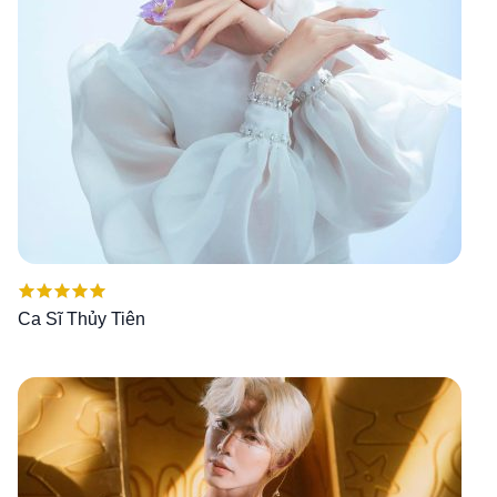
Được xếp
Ca Sĩ Thủy Tiên
hạng
5.00
5
sao