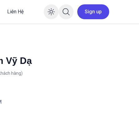
Liên Hệ
Sign up
Enable dark mode
m Vỹ Dạ
khách hàng)
M