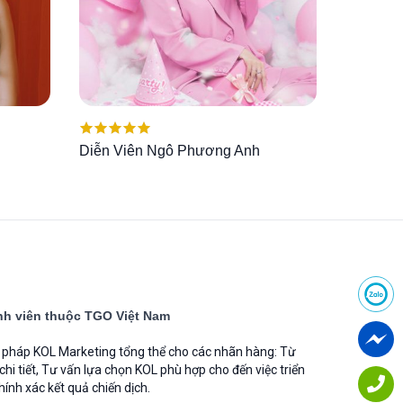
Được xếp
Diễn Viên Ngô Phương Anh
hạng
5.00
5
sao
h viên thuộc TGO Việt Nam
i pháp KOL Marketing tổng thể cho các nhãn hàng: Từ
 chi tiết, Tư vấn lựa chọn KOL phù hợp cho đến việc triển
hính xác kết quả chiến dịch.