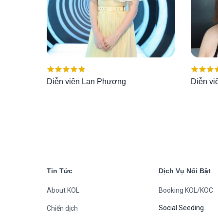
Được xếp
Được x
Diễn viên Lan Phương
Diễn v
hạng
5.00
5
hạng
5.
sao
sao
Tin Tức
Dịch Vụ Nổi Bật
About KOL
Booking KOL/KOC
Social Seeding
Chiến dịch