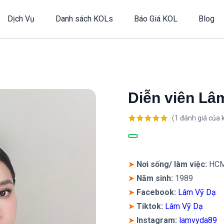
Dịch Vụ
Danh sách KOLs
Báo Giá KOL
Blog
Diễn viên Lâ
(
1
đánh giá của 
5.00
1
trên 5
dựa trên
đánh giá
➤
Nơi sống/ làm việc:
HC
➤
Năm sinh:
1989
➤
Facebook:
Lâm Vỹ Dạ
➤
Tiktok:
Lâm Vỹ Dạ
➤
Instagram
:
lamvyda89