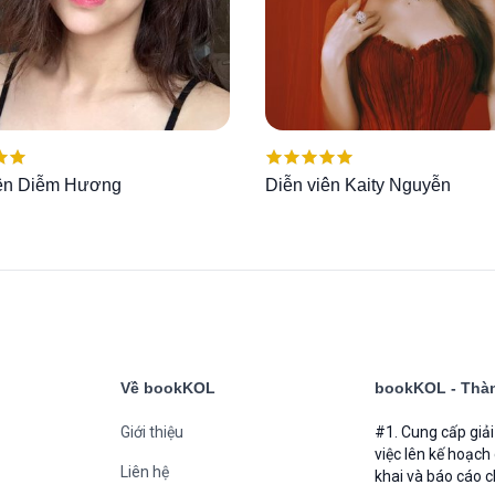
ếp
Được xếp
iên Diễm Hương
Diễn viên Kaity Nguyễn
00
5
hạng
5.00
5
sao
Về bookKOL
bookKOL - Thàn
Giới thiệu
#1. Cung cấp giả
việc lên kế hoạch
Liên hệ
khai và báo cáo c