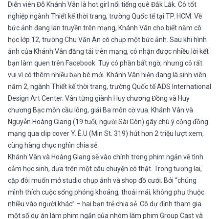
Diễn viên Đỗ Khánh Vân là hot girl nổi tiếng quê Đắk Lắk. Cô tốt
nghiệp ngành Thiết kế thời trang, trường Quốc tế tại TP. HCM. Về
bức ảnh đang lan truyền trên mạng, Khánh Vân cho biết năm cô
học lớp 12, trường Chu Văn An cô chụp một bức ảnh. Sau khi hình
ảnh của Khánh Vân đăng tải trên mạng, cô nhận được nhiều lời kết
bạn làm quen trên Facebook. Tuy có phần bất ngờ, nhưng cô rất
vui vì có thêm nhiều bạn bè mới. Khánh Vân hiện đang là sinh viên
năm 2, ngành Thiết kế thời trang, trường Quốc tế ADS International
Design Art Center. Vân từng giành Huy chương Đồng và Huy
chương Bạc môn cầu lông, giải Ba môn cờ vua. Khánh Vân và
Nguyễn Hoàng Giang (19 tuổi, người Sài Gòn) gây chú ý cộng đồng
mạng qua clip cover Y. Ê.U (Min St. 319) hút hơn 2 triệu lượt xem,
cùng hàng chục nghìn chia sẻ.
Khánh Vân và Hoàng Giang sẽ vào chính trong phim ngắn về tình
cảm học sinh, dựa trên một câu chuyện có thật. Trong tương lai,
cặp đôi muốn mở studio chụp ảnh và shop đồ cưới. Bởi “chúng
mình thích cuộc sống phóng khoáng, thoải mái, không phụ thuộc
nhiều vào người khác” – hai bạn trẻ chia sẻ. Cô dự định tham gia
một số dự án làm phim ngắn của nhóm làm phim Group Cast và