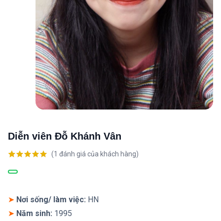
Diễn viên Đỗ Khánh Vân
(
1
đánh giá của khách hàng)
5.00
1
trên 5
dựa trên
đánh giá
➤
Nơi sống/ làm việc:
HN
➤
Năm sinh:
1995