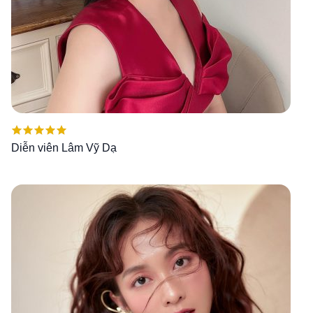
Được xếp
Diễn viên Lâm Vỹ Dạ
hạng
5.00
5
sao