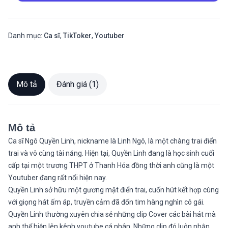
Danh mục:
Ca sĩ
,
TikToker
,
Youtuber
Mô tả
Đánh giá (1)
Mô tả
Ca sĩ Ngô Quyền Linh, nickname là Linh Ngô, là một chàng trai điển
trai và vô cùng tài năng. Hiện tại, Quyền Linh đang là học sinh cuối
cấp tại một trương THPT ở Thanh Hóa đồng thời anh cũng là một
Youtuber đang rất nổi hiện nay.
Quyền Linh sở hữu một gương mặt điển trai, cuốn hút kết hợp cùng
với giọng hát ấm áp, truyền cảm đã đốn tim hàng nghìn cô gái.
Quyền Linh thường xuyên chia sẻ những clip Cover các bài hát mà
anh thể hiện lên kênh youtube cá nhân. Những clip đó luôn nhận