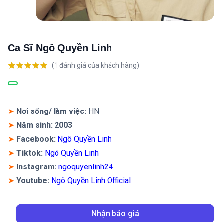
Ca Sĩ Ngô Quyền Linh
(
1
đánh giá của khách hàng)
5.00
1
trên 5
dựa trên
đánh giá
➤
Nơi sống/ làm việc:
HN
➤
Năm sinh: 2003
➤
Facebook:
Ngô Quyền Linh
➤
Tiktok:
Ngô Quyền Linh
➤
Instagram
:
ngoquyenlinh24
➤
Youtube:
Ngô Quyền Linh Official
Nhận báo giá