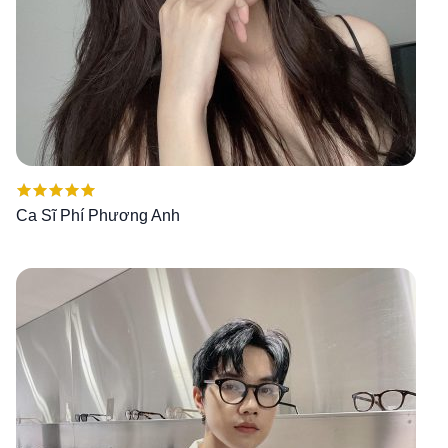
Được xếp
Ca Sĩ Phí Phương Anh
hạng
5.00
5
sao