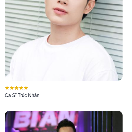
Được xếp
Ca Sĩ Trúc Nhân
hạng
5.00
5
sao