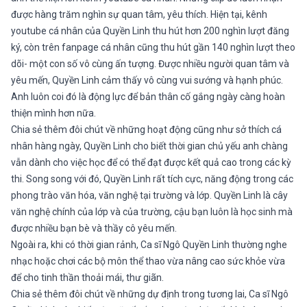
được hàng trăm nghìn sự quan tâm, yêu thích. Hiện tại, kênh
youtube cá nhân của Quyền Linh thu hút hơn 200 nghìn lượt đăng
ký, còn trên fanpage cá nhân cũng thu hút gần 140 nghìn lượt theo
dõi- một con số vô cùng ấn tượng. Được nhiều người quan tâm và
yêu mến, Quyền Linh cảm thấy vô cùng vui sướng và hạnh phúc.
Anh luôn coi đó là động lực để bản thân cố gắng ngày càng hoàn
thiện mình hơn nữa.
Chia sẻ thêm đôi chút về những hoạt động cũng như sở thích cá
nhân hàng ngày, Quyền Linh cho biết thời gian chủ yếu anh chàng
vẫn dành cho việc học để có thể đạt được kết quả cao trong các kỳ
thi. Song song với đó, Quyền Linh rất tích cực, năng động trong các
phong trào văn hóa, văn nghệ tại trường và lớp. Quyền Linh là cây
văn nghệ chính của lớp và của trường, cậu bạn luôn là học sinh mà
được nhiều bạn bè và thầy cô yêu mến.
Ngoài ra, khi có thời gian rảnh, Ca sĩ Ngô Quyền Linh thường nghe
nhạc hoặc chơi các bộ môn thể thao vừa nâng cao sức khỏe vừa
để cho tinh thần thoải mái, thư giãn.
Chia sẻ thêm đôi chút về những dự định trong tương lai, Ca sĩ Ngô