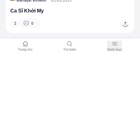
B
Manager Bookkol
·
02/02/2023
Ca Sĩ Khởi My
2
0
About KOL
Trang chủ
Tìm kiếm
Danh mục
B
Manager Bookkol
·
02/02/2023