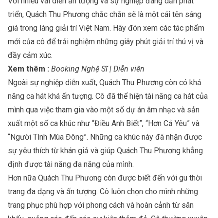
Với nhiều vai diễn ấn tượng và sự nghiệp đang dần phát
triển, Quách Thu Phương chắc chắn sẽ là một cái tên sáng
giá trong làng giải trí Việt Nam. Hãy đón xem các tác phẩm
mới của cô để trải nghiệm những giây phút giải trí thú vị và
đầy cảm xúc.
Xem thêm :
Booking Nghệ Sĩ | Diễn viên
Ngoài sự nghiệp diễn xuất, Quách Thu Phương còn có khả
năng ca hát khá ấn tượng. Cô đã thể hiện tài năng ca hát của
mình qua việc tham gia vào một số dự án âm nhạc và sản
xuất một số ca khúc như “Điều Anh Biết”, “Hơn Cả Yêu” và
“Người Tình Mùa Đông”. Những ca khúc này đã nhận được
sự yêu thích từ khán giả và giúp Quách Thu Phương khẳng
định được tài năng đa năng của mình.
Hơn nữa Quách Thu Phương còn được biết đến với gu thời
trang đa dạng và ấn tượng. Cô luôn chọn cho mình những
trang phục phù hợp với phong cách và hoàn cảnh từ sân