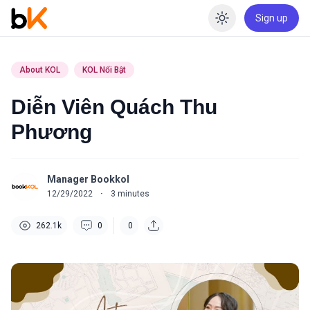
Sign up
Enable dar
About KOL
KOL Nổi Bật
Diễn Viên Quách Thu
Phương
Manager Bookkol
12/29/2022
·
3
minutes
262.1k
0
0