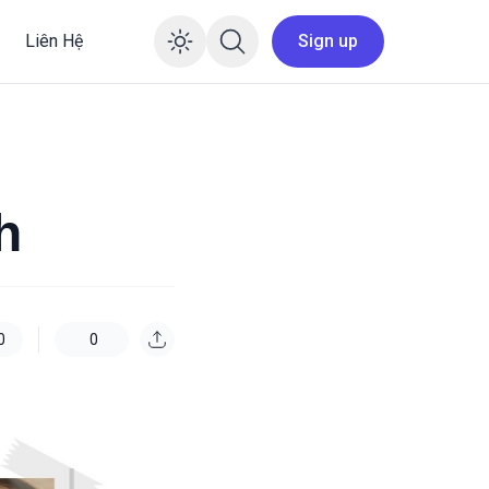
Liên Hệ
Sign up
Enable dark mode
h
0
0