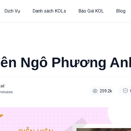
Dịch Vụ
Danh sách KOLs
Báo Giá KOL
Blog
iên Ngô Phương An
ol
259.2k
minutes