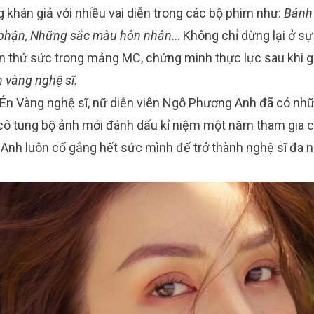
g khán giả với nhiều vai diễn trong các bộ phim như:
Bánh
ố phận, Những sắc màu hôn nhân
… Không chỉ dừng lại ở sự
thử sức trong mảng MC, chứng minh thực lực sau khi gi
n vàng nghệ sĩ
.
Én Vàng nghệ sĩ, nữ diễn viên Ngô Phương Anh đã có nhữ
cô tung bộ ảnh mới đánh dấu kỉ niệm một năm tham gia cuộ
g Anh luôn cố gắng hết sức mình để trở thành nghệ sĩ đa 