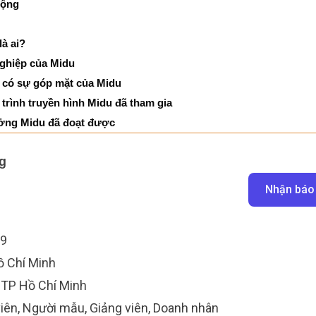
động
là ai?
nghiệp của Midu
có sự góp mặt của Midu
rình truyền hình Midu đã tham gia
ởng Midu đã đoạt được
g
Nhận báo
89
ồ Chí Minh
TP Hồ Chí Minh
viên
, Người mẫu, Giảng viên, Doanh nhân