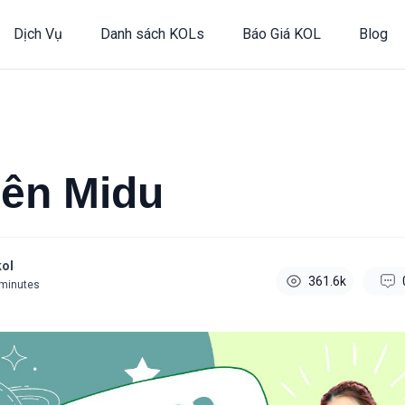
Dịch Vụ
Danh sách KOLs
Báo Giá KOL
Blog
iên Midu
ol
361.6k
minutes