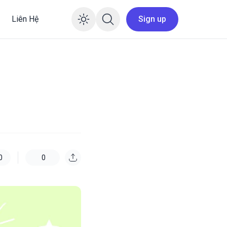
Liên Hệ
Sign up
Enable dark mode
0
0