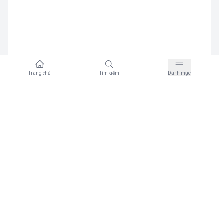
Trang chủ
Tìm kiếm
Danh mục
B
Manager Bookkol
·
02/02/2023
Ca Sĩ Hoàng Thuỳ Linh
2
0
Cùng tác giả