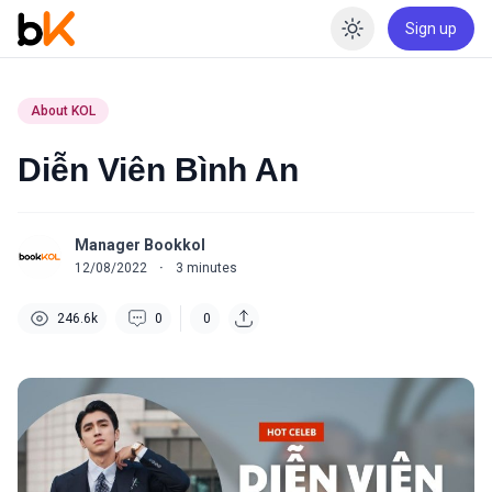
Sign up
Enable dar
About KOL
Diễn Viên Bình An
Manager Bookkol
12/08/2022
·
3
minutes
246.6k
0
0