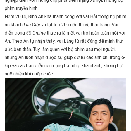
nghiệp diễn với những clip phát trên mạng xã hội, những bộ
phim truyền hình.
Năm 2014, Bình An khá thành công với vai Hải trong bộ phim
ăn khách
Lạc Giới
và lọt top 20 cuộc thi về thời trang. Vai
diễn trong
5S Online
thực ra là một vai trò hoàn toàn mới với
An. Theo An tự nhận thấy, vai Lãng tử rất đáng để mình thử
sức bản thân. Tuy làm quen với bộ phim sau mọi người,
nhưng An luôn nhận được sự giúp đỡ từ các anh chị trong ê-
kíp và các bạn diễn nên cũng bắt nhịp khá nhanh, không bỡ
ngỡ nhiều khi nhập cuộc.