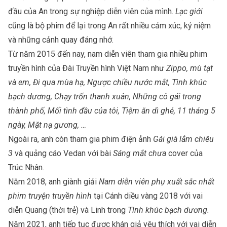
đầu của An trong sự nghiệp diễn viên của mình.
Lạc giới
cũng là bộ phim để lại trong An rất nhiều cảm xúc, kỷ niệm
và những cảnh quay đáng nhớ.
Từ năm 2015 đến nay, nam diễn viên tham gia nhiều phim
truyền hình của Đài Truyền hình Việt Nam như
Zippo, mù tạt
và em, Đi qua mùa hạ, Ngược chiều nước mắt, Tình khúc
bạch dương, Chạy trốn thanh xuân, Những cô gái trong
thành phố, Mối tình đầu của tôi, Tiệm ăn dì ghẻ, 11 tháng 5
ngày, Mặt nạ gương, …
Ngoài ra, anh còn tham gia phim điện ảnh
Gái già lắm chiêu
3
và quảng cáo Vedan với bài
Sáng mắt chưa
cover của
Trúc Nhân
.
Năm 2018, anh giành giải
Nam diễn viên phụ xuất sắc nhất
phim truyện truyền hình
tại Cánh diều vàng 2018 với vai
diễn Quang (thời trẻ) và Linh trong
Tình khúc bạch dương.
Năm 2021, anh tiếp tục được khán giả yêu thích với vai diễn