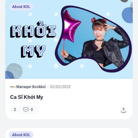
About KOL
B
Manager Bookkol
·
02/02/2023
Ca Sĩ Khởi My
2
0
About KOL