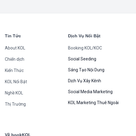
chế độ quảng cáo mới
0
0
Thị Trường
B
bookKOL
·
07/17/2023
Livestream Bán Hàng: Cuộc Cách Mạng Trong