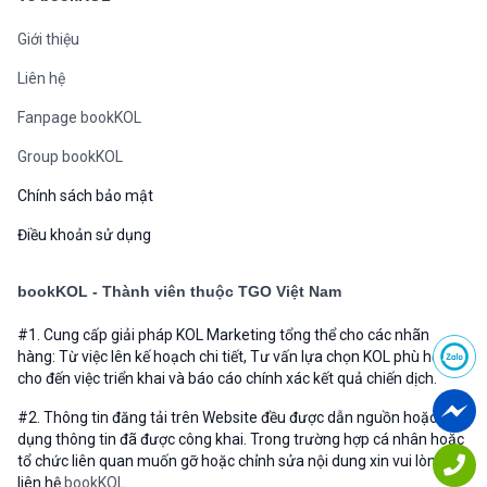
Thương Mại Điện Tử
0
0
Kiến Thức
Thị Trường
B
bookKOL
·
04/24/2023
Phương pháp Brandfluence là gì?