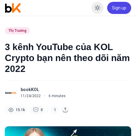
Sign up
Enable dar
Thị Trường
3 kênh YouTube của KOL
Crypto bạn nên theo dõi năm
2022
bookKOL
11/24/2022
·
6
minutes
15.1k
0
1