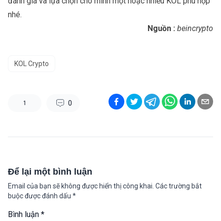
đánh giá và lựa chọn cho mình một hoặc nhiều KOL phù hợp
nhé.
Nguồn :
beincrypto
KOL Crypto
0
1
Để lại một bình luận
Email của bạn sẽ không được hiển thị công khai.
Các trường bắt
buộc được đánh dấu
*
Bình luận
*