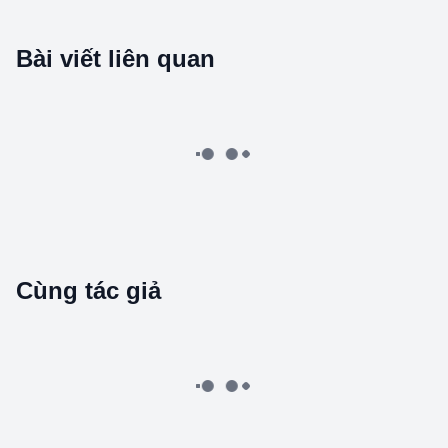
Bài viết liên quan
Thị Trường
B
Manager Bookkol
·
10/28/2022
TikTok World II: Ra mắt tính năng và hiệu suất của