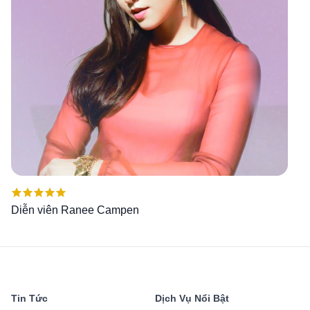
Được xếp
Diễn viên Ranee Campen
hạng
5.00
5
sao
Tin Tức
Dịch Vụ Nổi Bật