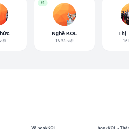
#3
Thức
Nghề KOL
Thị
viết
16
Bài viết
16
Về bookKOL
bookKOL - Thàn