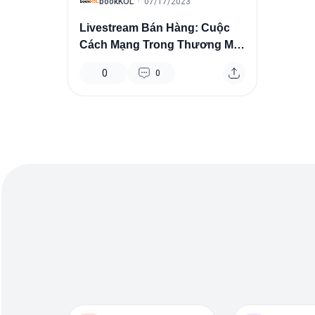
B
bookKOL
·
07/17/2023
Livestream Bán Hàng: Cuộc
Cách Mạng Trong Thương Mại
Điện Tử
0
0