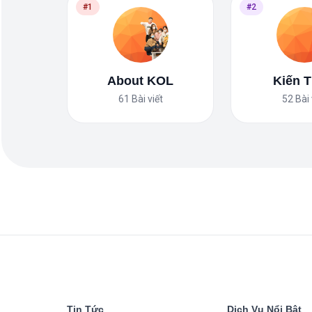
#1
#2
About KOL
Kiến 
61
Bài viết
52
Bài 
Tin Tức
Dịch Vụ Nổi Bật