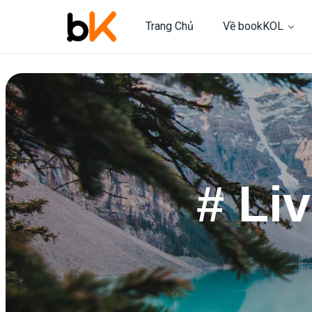
Trang Chủ
Về bookKOL
# Li