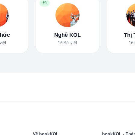
#3
Thức
Nghề KOL
Thị
viết
16
Bài viết
16
Về bookKOL
bookKOL - Thàn