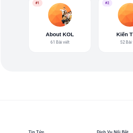
#1
#2
About KOL
Kiến 
61
Bài viết
52
Bài 
Tin Tức
Dịch Vụ Nổi Bật