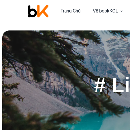
Trang Chủ
Về bookKOL
# L