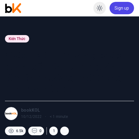
Sign up
Enable dar
Kiến Thức
#Sách Nói – Phương pháp 5
bước để trở thành người có
tầm ảnh hưởng nhất trong
lĩnh vực của bạn
bookKOL
10/12/2022
·
< 1
minute
6.5k
0
1