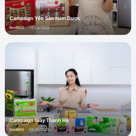
Campaign Yến Sào Nam Dược
bookKOL
·
10/24/2023
3
Campaign Giấy Thanh Hà
bookKOL
·
09/26/2023