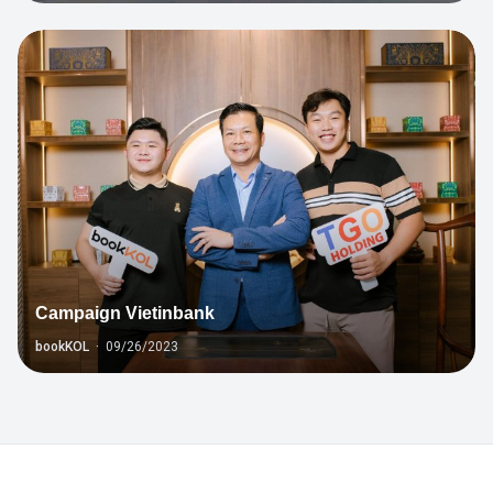
1
Campaign Vietinbank
bookKOL
·
09/26/2023