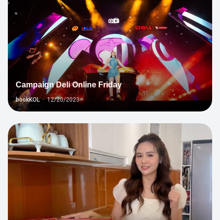
Campaign Deli Online Friday
bookKOL
·
12/20/2023
7