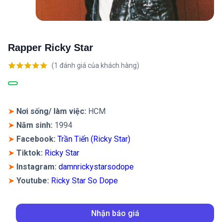
Rapper Ricky Star
(
1
đánh giá của khách hàng)
5.00
1
trên 5
dựa trên
đánh giá
➤
Nơi sống/ làm việc:
HCM
➤
Năm sinh:
1994
➤
Facebook:
Trần Tiến (Ricky Star)
➤
Tiktok:
Ricky Star
➤
Instagram
:
damnrickystarsodope
➤
Youtube:
Ricky Star So Dope
Nhận báo giá