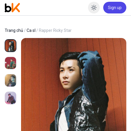
Sign up
Enable dar
Trang chủ
/
Ca sĩ
/ Rapper Ricky Star