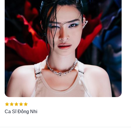
Được xếp
Ca Sĩ Đông Nhi
hạng
5.00
5
sao