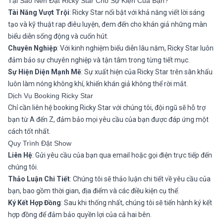
Tại Sao Nên Đặt Ricky Star Cho Sự Kiện Của Bạn?
Tài Năng Vượt Trội
: Ricky Star nổi bật với khả năng viết lời sáng
tạo và kỹ thuật rap điêu luyện, đem đến cho khán giả những màn
biểu diễn sống động và cuốn hút.
Chuyên Nghiệp
: Với kinh nghiệm biểu diễn lâu năm, Ricky Star luôn
đảm bảo sự chuyên nghiệp và tận tâm trong từng tiết mục.
Sự Hiện Diện Mạnh Mẽ
: Sự xuất hiện của Ricky Star trên sân khấu
luôn làm nóng không khí, khiến khán giả không thể rời mắt.
Dịch Vụ Booking Ricky Star
Chỉ cần liên hệ booking Ricky Star với chúng tôi, đội ngũ sẽ hỗ trợ
bạn từ A đến Z, đảm bảo mọi yêu cầu của bạn được đáp ứng một
cách tốt nhất.
Quy Trình Đặt Show
Liên Hệ
: Gửi yêu cầu của bạn qua email hoặc gọi điện trực tiếp đến
chúng tôi.
Thảo Luận Chi Tiết
: Chúng tôi sẽ thảo luận chi tiết về yêu cầu của
bạn, bao gồm thời gian, địa điểm và các điều kiện cụ thể.
Ký Kết Hợp Đồng
: Sau khi thống nhất, chúng tôi sẽ tiến hành ký kết
hợp đồng để đảm bảo quyền lợi của cả hai bên.