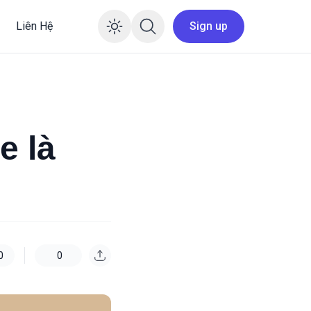
Liên Hệ
Sign up
Enable dark mode
e là
0
0