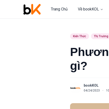
Trang Chủ
Về bookKOL
Kiến Thức
Thị Trường
Phương
gì?
bookKOL
04/24/2023
·
1