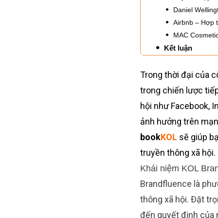
Daniel Welling
Airbnb – Hợp 
MAC Cosmetics
Kết luận
Trong thời đại của c
trong chiến lược tiế
hội như Facebook, I
ảnh hưởng trên mạng 
book
KOL
sẽ giúp bạ
truyền thông xã hội.
Khái niệm KOL Bran
Brandfluence là ph
thông xã hội. Đặt t
đến quyết định của 