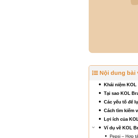
Nội dung bài 
Khái niệm KOL 
Tại sao KOL Bra
Các yếu tố để 
Cách tìm kiếm 
Lợi ích của KO
Ví dụ về KOL B
Pepsi – Hợp tá