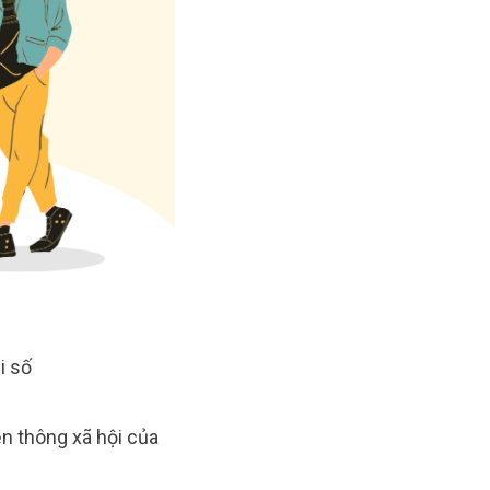
i số
ền thông xã hội của