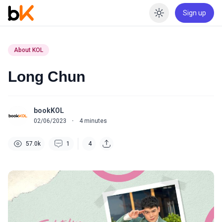
Sign up
Enable dar
About KOL
Long Chun
bookKOL
02/06/2023
·
4
minutes
57.0k
1
4