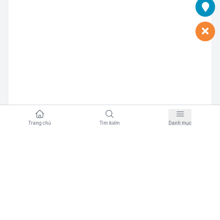
B
Manager Bookkol
·
02/02/2023
Trang chủ
Tìm kiếm
Danh mục
Ca Sĩ Hoàng Thuỳ Linh
2
0
Cùng tác giả