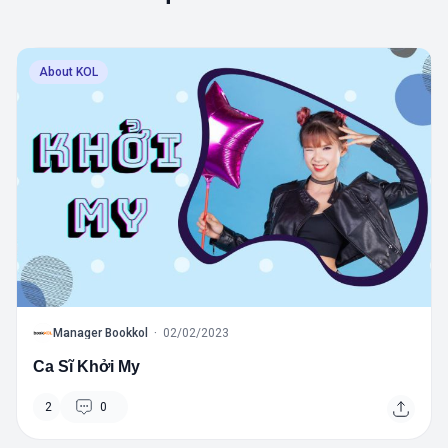
About KOL
B
Manager Bookkol
·
02/02/2023
Ca Sĩ Khởi My
2
0