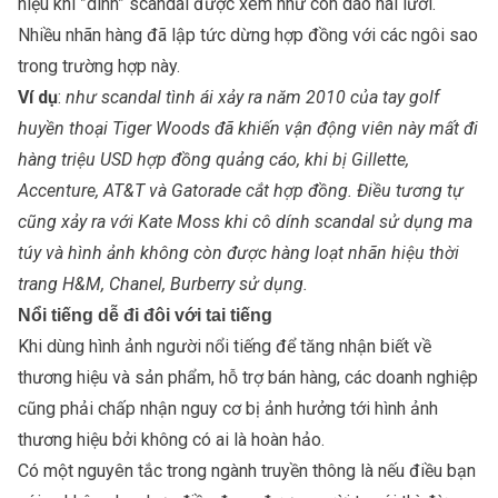
hiệu khi ”dính” scandal được xem như con dao hai lưỡi.
Nhiều nhãn hàng đã lập tức dừng hợp đồng với các ngôi sao
trong trường hợp này.
Ví dụ
:
như scandal tình ái xảy ra năm 2010 của tay golf
huyền thoại Tiger Woods đã khiến vận động viên này mất đi
hàng triệu USD hợp đồng quảng cáo, khi bị Gillette,
Accenture, AT&T và Gatorade cắt hợp đồng. Điều tương tự
cũng xảy ra với Kate Moss khi cô dính scandal sử dụng ma
túy và hình ảnh không còn được hàng loạt nhãn hiệu thời
trang H&M, Chanel, Burberry sử dụng.
N
ổi tiếng dễ đi đôi với tai tiếng
Khi dùng hình ảnh người nổi tiếng để tăng nhận biết về
thương hiệu và sản phẩm, hỗ trợ bán hàng, các doanh nghiệp
cũng phải chấp nhận nguy cơ bị ảnh hưởng tới hình ảnh
thương hiệu bởi không có ai là hoàn hảo.
Có một nguyên tắc trong ngành truyền thông là nếu điều bạn