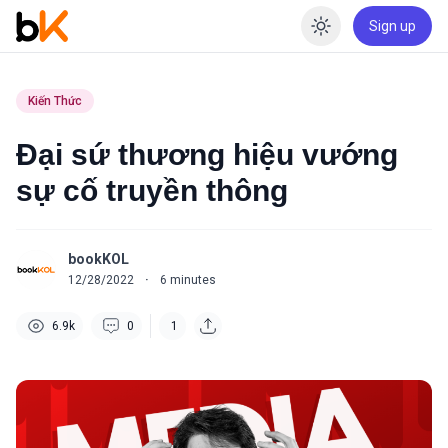
Sign up
Enable dar
Kiến Thức
Đại sứ thương hiệu vướng
sự cố truyền thông
bookKOL
12/28/2022
·
6
minutes
6.9k
0
1