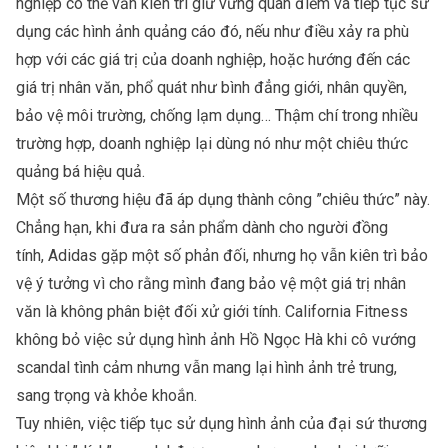
nghiệp có thể vẫn kiên trì giữ vững quan điểm và tiếp tục sử
dụng các hình ảnh quảng cáo đó, nếu như điều xảy ra phù
hợp với các giá trị của doanh nghiệp, hoặc hướng đến các
giá trị nhân văn, phổ quát như bình đẳng giới, nhân quyền,
bảo vệ môi trường, chống lạm dụng… Thậm chí trong nhiều
trường hợp, doanh nghiệp lại dùng nó như một chiêu thức
quảng bá hiệu quả.
Một số thương hiệu đã áp dụng thành công ”chiêu thức” này.
Chẳng hạn, khi đưa ra sản phẩm dành cho người đồng
tính, Adidas gặp một số phản đối, nhưng họ vẫn kiên trì bảo
vệ ý tưởng vì cho rằng mình đang bảo vệ một giá trị nhân
văn là không phân biệt đối xử giới tính. California Fitness
không bỏ việc sử dụng hình ảnh Hồ Ngọc Hà khi cô vướng
scandal tình cảm nhưng vẫn mang lại hình ảnh trẻ trung,
sang trọng và khỏe khoắn.
Tuy nhiên, việc tiếp tục sử dụng hình ảnh của đại sứ thương