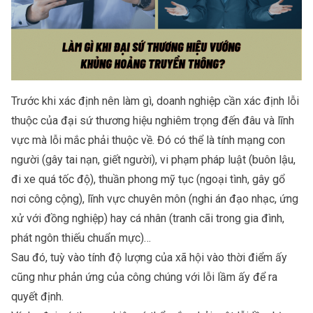
Trước khi xác định nên làm gì, doanh nghiệp cần xác định lỗi
thuộc của đại sứ thương hiệu nghiêm trọng đến đâu và lĩnh
vực mà lỗi mắc phải thuộc về. Đó có thể là tính mạng con
người (gây tai nạn, giết người), vi phạm pháp luật (buôn lậu,
đi xe quá tốc độ), thuần phong mỹ tục (ngoại tình, gây gổ
nơi công cộng), lĩnh vực chuyên môn (nghi án đạo nhạc, ứng
xử với đồng nghiệp) hay cá nhân (tranh cãi trong gia đình,
phát ngôn thiếu chuẩn mực)…
Sau đó, tuỳ vào tính độ lượng của xã hội vào thời điểm ấy
cũng như phản ứng của công chúng với lỗi lầm ấy để ra
quyết định.