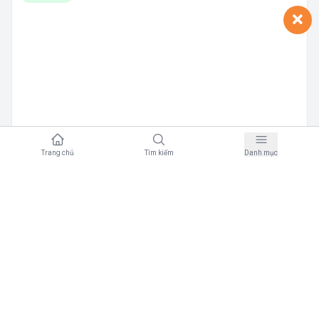
Trang chủ
Tìm kiếm
Danh mục
B
bookKOL
·
05/28/2023
Phương pháp KOL Connect: Xây dựng mối quan
hệ chặt chẽ với các KOL để tăng nhận thức
thương hiệu và doanh số
0
0