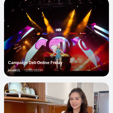
1
Campaign Deli Online Friday
bookKOL
·
12/20/2023
7