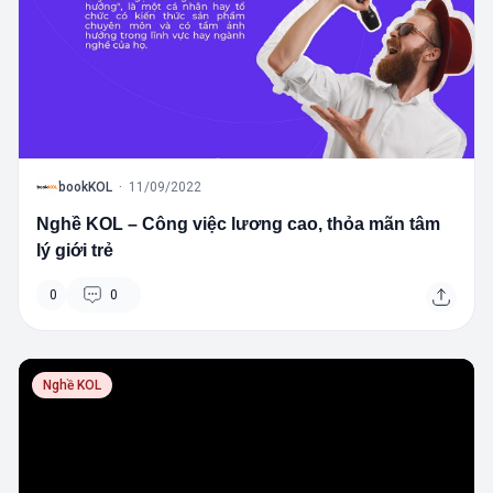
B
bookKOL
·
11/09/2022
Nghề KOL – Công việc lương cao, thỏa mãn tâm
lý giới trẻ
0
0
Nghề KOL