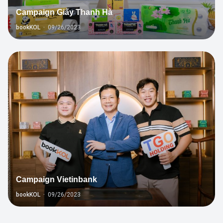
Campaign Giấy Thanh Hà
bookKOL
·
09/26/2023
1
Campaign Vietinbank
bookKOL
·
09/26/2023