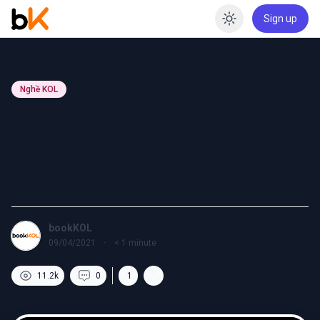
Sign up
Enable dar
Nghề KOL
Influencer có “Vô công rồi
nghề”? – Naomi Roestel |
Lilthu Xô Xồ
bookKOL
09/04/2021
·
< 1
minute
11.2k
0
1