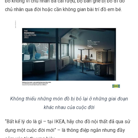
bỏ không vì chủ nhân đã cai rượu, bộ bàn ghế bị bỏ đi do
chủ nhân qua đời hoặc cần không gian bài trí đồ em bé.
Không thiếu những món đồ bị bỏ lại ở những giai đoạn
khác nhau của cuộc đời
“Bất kể lý do là gì – tại IKEA, hãy cho đồ nội thất đã qua sử
dụng một cuộc đời mới” – là thông điệp ngắn nhưng đầy