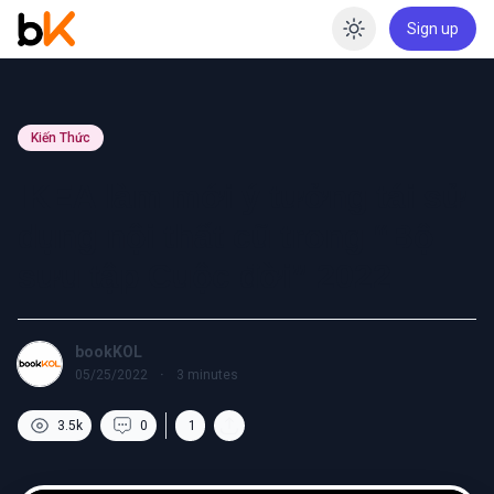
Sign up
Enable dar
Kiến Thức
IKEA làm mới ý tưởng tái sử
dụng nội thất cũ trong “Bộ
sưu tập Cuộc đời” 2022
bookKOL
05/25/2022
·
3
minutes
3.5k
0
1