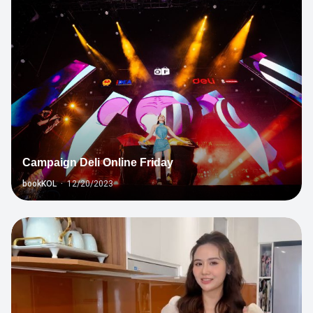
1
Campaign Deli Online Friday
bookKOL
·
12/20/2023
7