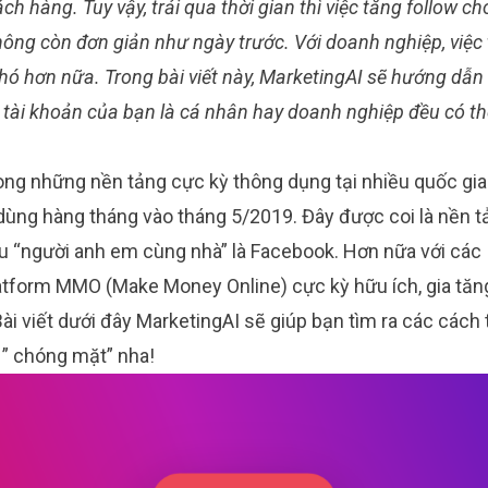
ch hàng. Tuy vậy, trải qua thời gian thì việc tăng follow c
hông còn đơn giản như ngày trước. Với doanh nghiệp, việc
hó hơn nữa. Trong bài viết này, MarketingAI sẽ hướng dẫn
ù tài khoản của bạn là cá nhân hay doanh nghiệp đều có 
ong những nền tảng cực kỳ thông dụng tại nhiều quốc gia t
dùng hàng tháng vào tháng 5/2019. Đây được coi là nền 
au “người anh em cùng nhà” là Facebook. Hơn nữa với các 
atform MMO (Make Money Online) cực kỳ hữu ích, gia tăn
i viết dưới đây MarketingAI sẽ giúp bạn tìm ra các cách 
 ” chóng mặt” nha!