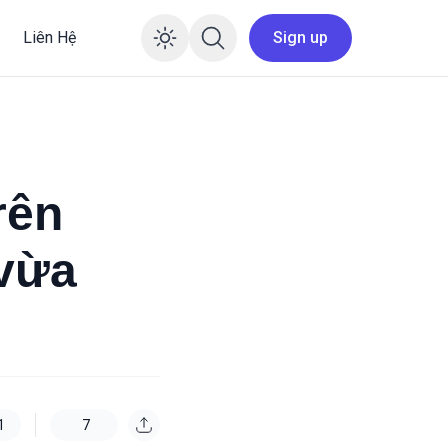
Liên Hệ
Sign up
Enable dark mode
rên
 vừa
1
7