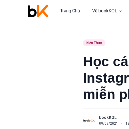
Trang Chủ
Về bookKOL
Kiến Thức
Học cá
Instag
miễn p
bookKOL
09/09/2021
·
1